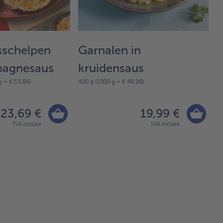
sschelpen
Garnalen in
C
40
pagnesaus
kruidensaus
g = € 53,84)
400 g (1000 g = € 49,98)
23,69 €
19,99 €
TVA incluse
TVA incluse