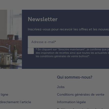
Newsletter
Inscrivez-vous pour recevoir les offres et les nouve
Adresse e-mail
*
*
En cliquant sur "Sinscrire maintenant", je confirme que j
des inspiration de recettes ainsi que toutes les actualités
les conditions générales de vente bofrost*
.
Qui sommes-nous?
Jobs
 ligne
Conditions générales de vente
rectement l’article
Information légale