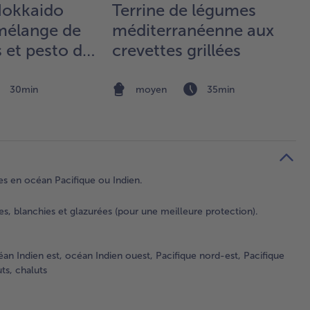
Hokkaido
Terrine de légumes
 mélange de
méditerranéenne aux
 et pesto de
crevettes grillées
30min
moyen
35min
es en océan Pacifique ou Indien.
, blanchies et glazurées (pour une meilleure protection).
éan Indien est, océan Indien ouest, Pacifique nord-est, Pacifique
uts, chaluts