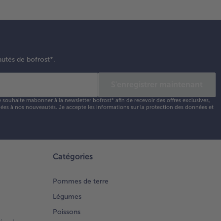
autés de bofrost*.
S'enregistrer maintenant
e souhaite mabonner à la newsletter bofrost* afin de recevoir des offres exclusives,
 liées à nos nouveautés. Je accepte les
informations sur la protection des données et
Catégories
Pommes de terre
Légumes
Poissons