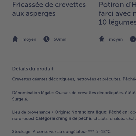
Fricassée de crevettes
Potiron d’
aux asperges
farci avec
10 légumes
tomates
moyen
50min
moyen
Détails du produit
Crevettes géantes décortiquées, nettoyées et précuites. Pêché
Dénomination légale:
Queues de crevettes décortiquées, étêtées
Surgelé.
Lieu de provenance / Origine:
Nom scientifique
:
Pêché en
: oc
nord-ouest
Catégorie d'engin de pêche
: chaluts, chaluts, chal
Stockage:
A conserver au congélateur *** à -18°C