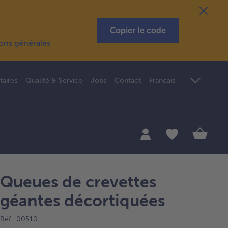
Copier le code
ions générales
.
taires
Qualité & Service
Jobs
Contact
Français
Queues de crevettes
géantes décortiquées
Réf. 00510