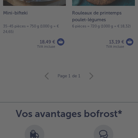
Mini-bifteki
Rouleaux de printemps
poulet-légumes
35-45 pièces = 750 g (1000 g = €
6 pièces = 720 g (1000 g = € 18,32)
24,65)
18,49 €
13,19 €
TVA incluse
TVA incluse
Continuer
Page 1
de 1
avec
la
vue
d’ensemble
des
Vos avantages bofrost*
articles.
Vous
avez
38
articles