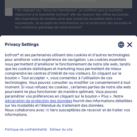
S'enregistrer maintenant
*
En cliquant sur "Sinscrire maintenant", je confirme que je souhaite
mabonner à la newsletter bofrost* afin de recevoir des offres exclusives,
des inspiration de recettes ainsi que toutes les actualités liées à nos
nouveautés. Je accepte les
informations sur la protection des données et
les conditions générales de vente bofrost*
.
Mon compte bofrost*
www.bofrost.be
service@bofrost.be
016 98 1919
Lun-Ven: 9h - 19h et Sa: 9h - 13h
Service
Qui sommes-nous?