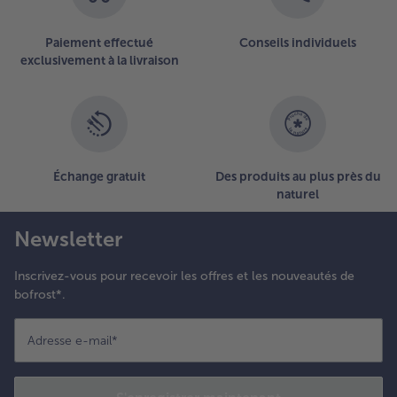
sur
la
Paiement effectué
Conseils individuels
liste.
exclusivement à la livraison
Échange gratuit
Des produits au plus près du
naturel
Newsletter
Inscrivez-vous pour recevoir les offres et les nouveautés de
bofrost*.
Adresse e-mail
*