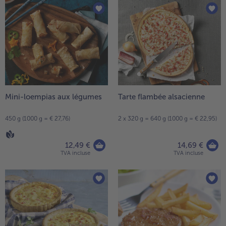
High Protein
Vous
avez
TousHigh Protein
38
Veggie & Vegan
articles
sur
TousVeggie & Vegan
la
liste.
Mini-loempias aux légumes
Tarte flambée alsacienne
450 g (1000 g = € 27,76)
2 x 320 g = 640 g (1000 g = € 22,95)
12,49 €
14,69 €
TVA incluse
TVA incluse
- € 5 à l’achat de 7 plats au choix