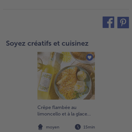
teilen
pin it
Soyez créatifs et cuisinez
Crêpe flambée au
limoncello et à la glace
vanille
moyen
15min