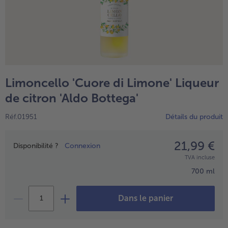
Limoncello 'Cuore di Limone' Liqueur
de citron 'Aldo Bottega'
Réf.01951
Détails du produit
- € 5 à l’achat de 7 plats au choix
21,99 €
Prix
Disponibilité ?
Connexion
TVA incluse
700 ml
Dans le panier