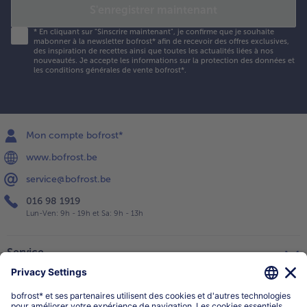
S'enregistrer maintenant
*
En cliquant sur "Sinscrire maintenant", je confirme que je souhaite
mabonner à la newsletter bofrost* afin de recevoir des offres exclusives,
des inspiration de recettes ainsi que toutes les actualités liées à nos
nouveautés. Je accepte les
informations sur la protection des données et
les conditions générales de vente bofrost*
.
Mon compte bofrost*
www.bofrost.be
service@bofrost.be
016 98 1919
Lun-Ven: 9h - 19h et Sa: 9h - 13h
Service
Qui sommes-nous?