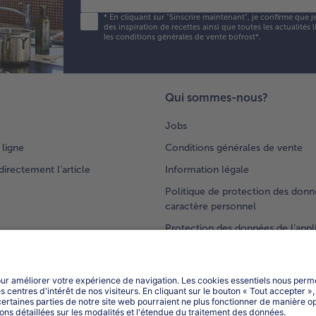
*
En cliquant sur "Sinscrire maintenant", je confirme que j
des inspiration de recettes ainsi que toutes les actualités
les conditions générales de vente bofrost*
.
Qui sommes-nous?
Jobs
 ligne
Conditions générales de vente
rectement l’article
Information légale
Politique de protection des donn
caractère personnel
Protection des données de l’appl
s
bofrost*
L'Appli
Compliance
Accessibilité