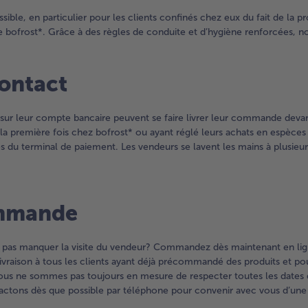
ible, en particulier pour les clients confinés chez eux du fait de la 
de bofrost*. Grâce à des règles de conduite et d’hygiène renforcées, no
contact
t sur leur compte bancaire peuvent se faire livrer leur commande devan
r la première fois chez bofrost* ou ayant réglé leurs achats en espèc
 du terminal de paiement. Les vendeurs se lavent les mains à plusieurs 
ommande
z pas manquer la visite du vendeur? Commandez dès maintenant en ligne
ivraison à tous les clients ayant déjà précommandé des produits et pou
s ne sommes pas toujours en mesure de respecter toutes les dates d
actons dès que possible par téléphone pour convenir avec vous d’une d