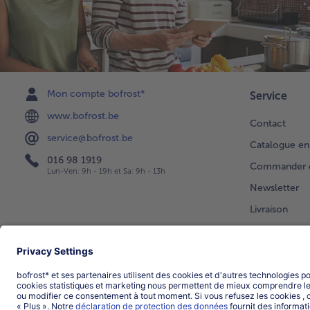
Mon compte bofrost*
Service
www.bofrost.be
Contact
service@bofrost.be
Catalogue en
016 98 1919
Commander di
Lun-Ven: 9h - 19h et Sa: 9h - 13h
Newsletter
Livraison
Vos question