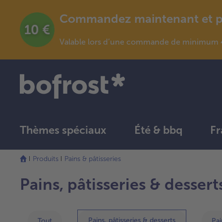
Commandez maintenant et pro
Valable lors d’une commande de minimum 4
Thèmes spéciaux
Été & bbq
Fr
La
Produits
Pains & pâtisseries
liste
a
Pains, pâtisseries & dessert
été
actualisée.
Pains, pâtisseries & desserts
Tout
Pai