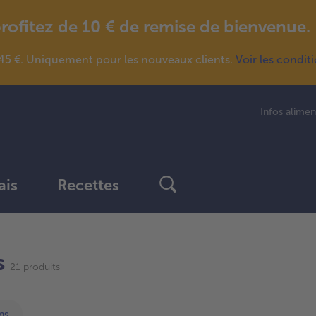
fitez de 10 € de remise de bienvenue.
5 €. Uniquement pour les nouveaux clients.
Voir les condit
Infos alimen
ais
Recettes
Continuer
s
avec
21 produits
la
vue
d’ensemble
ns