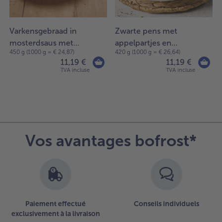
Varkensgebraad in
Zwarte pens met
mosterdsaus met
appelpartjes en
450 g (1000 g = € 24,87)
420 g (1000 g = € 26,64)
sperzieboontjes
aardappelpuree
11,19 €
11,19 €
TVA incluse
TVA incluse
Vos avantages bofrost*
Paiement effectué
Conseils individuels
exclusivement à la livraison