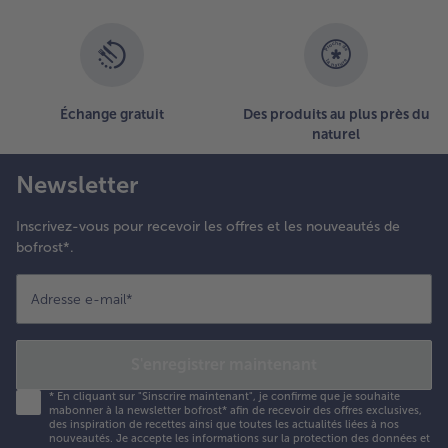
Échange gratuit
Des produits au plus près du
naturel
Newsletter
Inscrivez-vous pour recevoir les offres et les nouveautés de
bofrost*.
Adresse e-mail
*
S'enregistrer maintenant
*
En cliquant sur "Sinscrire maintenant", je confirme que je souhaite
mabonner à la newsletter bofrost* afin de recevoir des offres exclusives,
des inspiration de recettes ainsi que toutes les actualités liées à nos
nouveautés. Je accepte les
informations sur la protection des données et