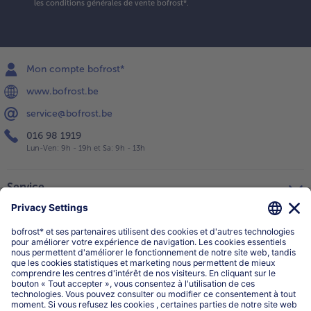
les conditions générales de vente bofrost*
.
Mon compte bofrost*
www.bofrost.be
service@bofrost.be
016 98 1919
Lun-Ven: 9h - 19h et Sa: 9h - 13h
Service
Qui sommes-nous?
Catégories