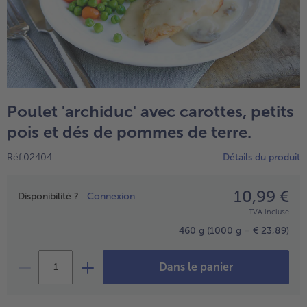
High Protein
TousHigh Protein
Veggie & Vegan
TousVeggie & Vegan
Poulet 'archiduc' avec carottes, petits
pois et dés de pommes de terre.
Réf.02404
Détails du produit
10,99 €
Prix
Disponibilité ?
Connexion
TVA incluse
460 g
(1000 g = € 23,89)
Dans le panier
- € 5 à l’achat de 7 plats au choix