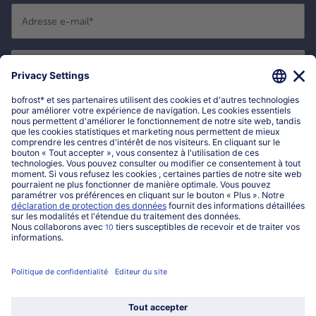
Adresse e-mail
*
S'enregistrer maintenant
*
En cliquant sur "Sinscrire maintenant", je confirme que je souhaite
mabonner à la newsletter bofrost* afin de recevoir des offres exclusives,
des inspiration de recettes ainsi que toutes les actualités liées à nos
nouveautés. Je accepte les
informations sur la protection des données et
les conditions générales de vente bofrost*
.
Mon compte bofrost*
www.bofrost.be
service@bofrost.be
016 98 1919
Lun-Ven: 9h - 19h et Sa: 9h - 13h