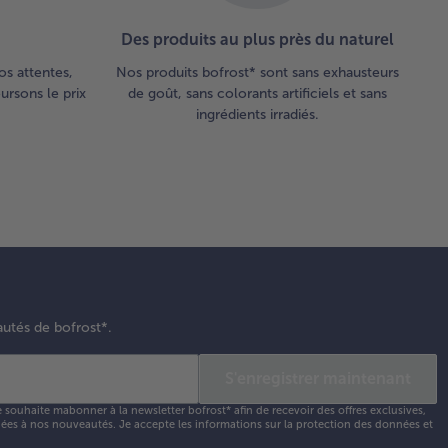
Des produits au plus près du naturel
os attentes,
Nos produits bofrost* sont sans exhausteurs
rsons le prix
de goût, sans colorants artificiels et sans
ingrédients irradiés.
autés de bofrost*.
S'enregistrer maintenant
e souhaite mabonner à la newsletter bofrost* afin de recevoir des offres exclusives,
 liées à nos nouveautés. Je accepte les
informations sur la protection des données et