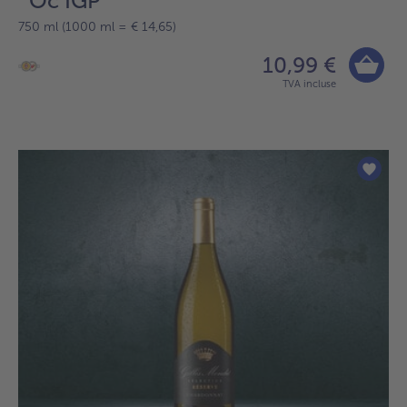
´Oc IGP
750 ml (1000 ml = € 14,65)
10,99 €
TVA incluse