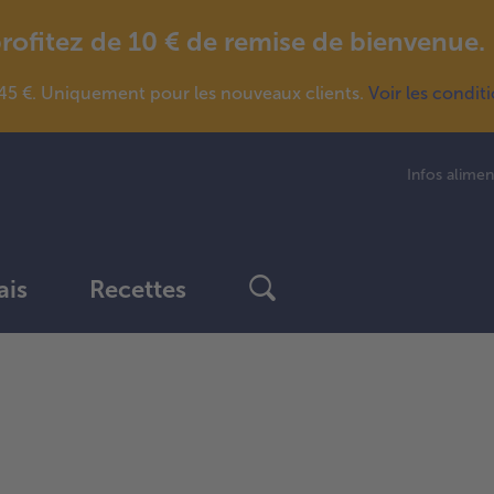
fitez de 10 € de remise de bienvenue.
5 €. Uniquement pour les nouveaux clients.
Voir les condit
Infos alimen
ais
Recettes
Continuer
avec
la
vue
d’ensemble