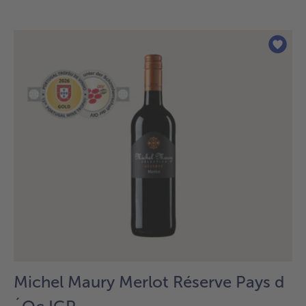
des
articles.
Vous
avez
10
articles
sur
la
liste.
Michel Maury Merlot Réserve Pays d