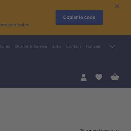
Copier le code
ions générales
.
taires
Qualité & Service
Jobs
Contact
Français
par pertinence
Tri