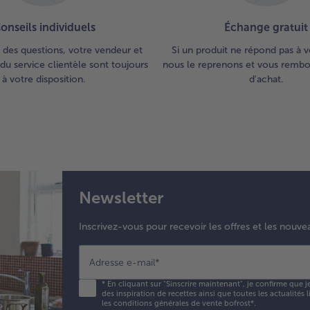
onseils individuels
Échange gratuit
 des questions, votre vendeur et
Si un produit ne répond pas à v
du service clientèle sont toujours
nous le reprenons et vous rembou
à votre disposition.
d'achat.
Newsletter
Inscrivez-vous pour recevoir les offres et les nouve
Adresse e-mail
*
*
En cliquant sur "Sinscrire maintenant", je confirme que j
des inspiration de recettes ainsi que toutes les actualités
les conditions générales de vente bofrost*
.