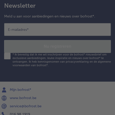
Newsletter
Meld u aan voor aanbiedingen en nieuws over bofrost*.
E-mailadres
*
Nu registreren
*
Ik bevestig dat ik me wil inschrijven voor de bofrost* nieuwsbrief om
exclusieve aanbiedingen, leuke inspiratie en nieuws over bofrost* te
ontvangen. Ik heb kennisgenomen van
privacyverklaring
en de
algemene
voorwaarden
van bofrost*.
Mijn bofrost*
www.bofrost.be
service@bofrost.be
016 98 1919