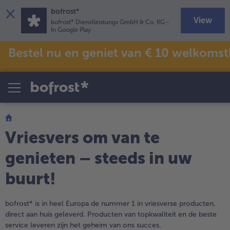
×
bofrost*
View
bofrost* Dienstleistungs GmbH & Co. KG
-
In Google Play
Bestel nu en geniet van € 10 welkomst
Speciale thema‘s
Recepten
Salades
Promoties
alleSalades
Snacks & kleine gerechten
allePromoties
alleSnacks & kleine gerechten
bofrost*free
(glutenvrij; tarwe-
Vis & zeevruchten
alleVis & zeevruchten
Klassiekers in een nieuw jasje
allebofrost*free
(glutenvrij; tarwe- en/of lactos
Vriesvers om van te
Heteluchtfriteuse
alleKlassiekers in een nieuw jasje
genieten – steeds in uw
alleHeteluchtfriteuse
High Protein
buurt!
alleHigh Protein
Veggie & Vegan
bofrost* is in heel Europa de nummer 1 in vriesverse producten,
direct aan huis geleverd. Producten van topkwaliteit en de beste
alleVeggie & Vegan
service leveren zijn het geheim van ons succes.