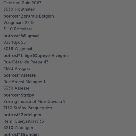
Centrum Zuid 2067
3530 Houthalen
bofrost* Zentrale Belgien
Wingepark 27 D
3110 Rotselaar
bofrost* Wijgmaal
Vaartdijk 55
- 5 € bij aankoop van 7 maaltijden
3018 Wijgmaal
bofrost* Liège (Oupeye-Vivegnis)
Rue César de Paepe 43
4683 Vivegnis
bofrost* Assesse
Rue Ernest Matagne 1
5330 Assesse
bofrost* Strépy
Zoning Industriel Mon Gaveau 1
7110 Strépy-Braquegnies
bofrost* Zedelgem
Remi Claeysstraat 33
8210 Zedelgem
bofrost* Drongen