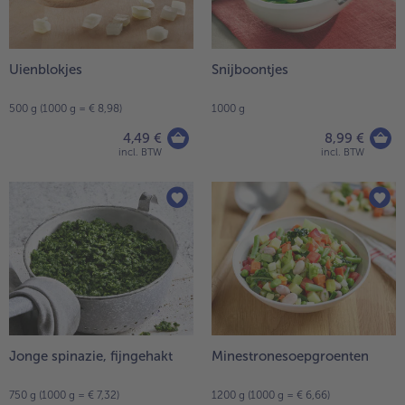
Uienblokjes
Snijboontjes
500 g (1000 g = € 8,98)
1000 g
4,49 €
8,99 €
incl. BTW
incl. BTW
Jonge spinazie, fijngehakt
Minestronesoepgroenten
750 g (1000 g = € 7,32)
1200 g (1000 g = € 6,66)