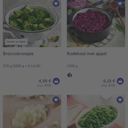
Groot en klein
Broccoliroosjes
Rodekool met appel
350 g (1000 g = € 14,26)
1000 g
4,99 €
9,19 €
incl. BTW
incl. BTW