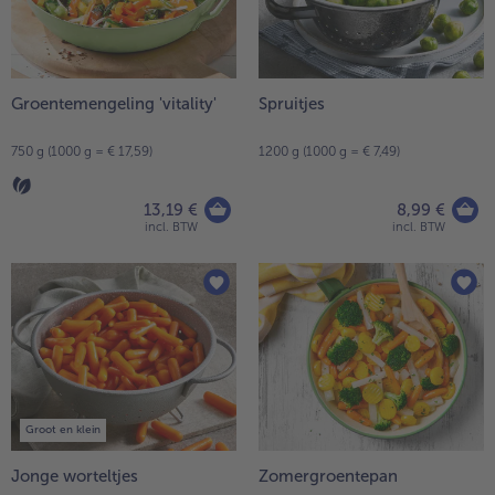
Groentemengeling 'vitality'
Spruitjes
750 g (1000 g = € 17,59)
1200 g (1000 g = € 7,49)
13,19 €
8,99 €
incl. BTW
incl. BTW
Groot en klein
Jonge worteltjes
Zomergroentepan