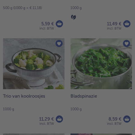
500 g (1000 g = € 11,18)
1000 g
5,59 €
11,49 €
incl. BTW
incl. BTW
Trio van koolroosjes
Bladspinazie
1000 g
1000 g
11,29 €
8,59 €
incl. BTW
incl. BTW