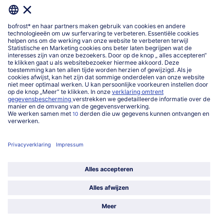
Newsletter
Meld u aan voor aanbiedingen en nieuws over bofrost*.
E-mailadres
*
Nu registreren
*
Ik bevestig dat ik me wil inschrijven voor de bofrost* nieuwsbrief om
exclusieve aanbiedingen, leuke inspiratie en nieuws over bofrost* te
ontvangen. Ik heb kennisgenomen van
privacyverklaring
en de
algemene
voorwaarden
van bofrost*.
Mijn bofrost*
www.bofrost.be
service@bofrost.be
016 98 1919
Ma-Vrij: 9u - 19u en Za.: 9u - 13u