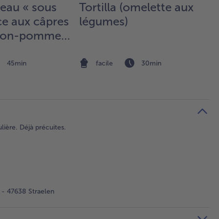
veau « sous
Tortilla (omelette aux
ce aux câpres
légumes)
 thon-pommes
45min
facile
30min
lière. Déjà précuites.
- 47638 Straelen