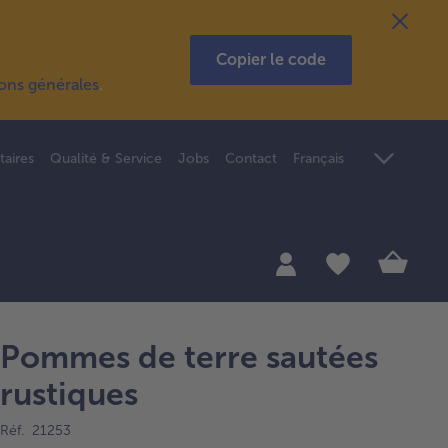
Copier le code
ions générales
.
taires
Qualité & Service
Jobs
Contact
Français
Pommes de terre sautées
rustiques
Réf. 21253