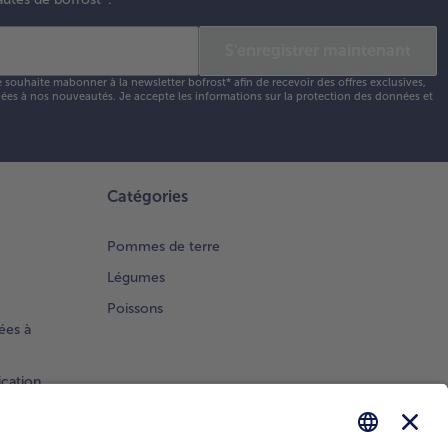
S'enregistrer maintenant
e souhaite mabonner à la newsletter bofrost* afin de recevoir des offres exclusives,
 liées à nos nouveautés. Je accepte les
informations sur la protection des données et
Catégories
Pommes de terre
Légumes
Poissons
ées à
ication