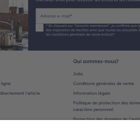
Adresse e-mail
*
*
En cliquant sur "Sinscrire maintenant", je confirme que j
des inspiration de recettes ainsi que toutes les actualités
les conditions générales de vente bofrost*
.
Qui sommes-nous?
Jobs
 ligne
Conditions générales de vente
rectement l’article
Information légale
Politique de protection des donn
caractère personnel
Protection des données de l’appl
s
bofrost*
L'Appli