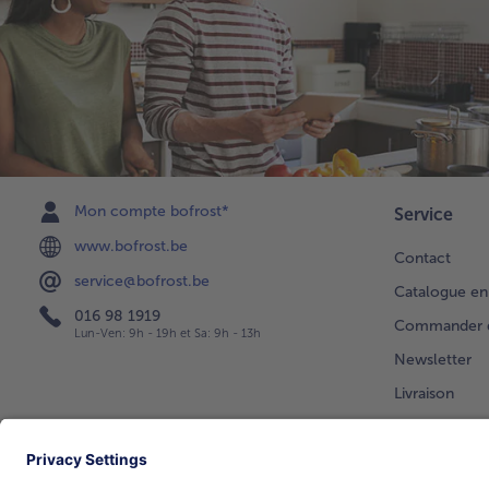
Mon compte bofrost*
Service
www.bofrost.be
Contact
service@bofrost.be
Catalogue en
016 98 1919
Commander di
Lun-Ven: 9h - 19h et Sa: 9h - 13h
Newsletter
Livraison
Vos question