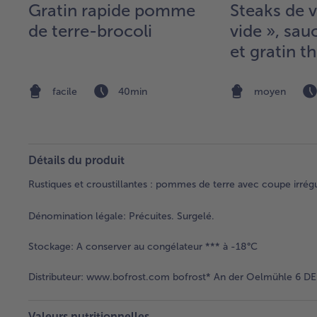
Gratin rapide pomme
Steaks de 
de terre-brocoli
vide », sau
et gratin
de terre
facile
40min
moyen
Détails du produit
Rustiques et croustillantes : pommes de terre avec coupe irrégu
Dénomination légale:
Précuites. Surgelé.
Stockage:
A conserver au congélateur *** à -18°C
Distributeur:
www.bofrost.com bofrost* An der Oelmühle 6 DE 
Valeurs nutritionnelles