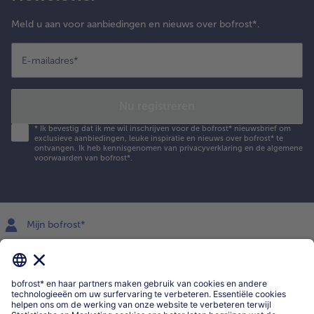
Meld u aan voor aanbiedingen en nieuws over bofrost*.
E-mailadres
*
Nu registreren
*
Ik bevestig dat ik me wil inschrijven voor de bofrost* nieuwsbrief om
exclusieve aanbiedingen, leuke inspiratie en nieuws over bofrost* te
ontvangen. Ik heb kennisgenomen van
privacyverklaring
en de
algemene
voorwaarden
van bofrost*.
Mijn bofrost*
www.bofrost.be
service@bofrost.be
016 98 1919
Ma-Vrij: 9u - 19u en Za.: 9u - 13u