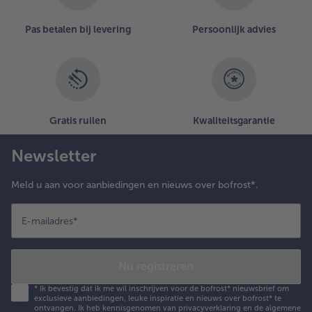
Pas betalen bij levering
Persoonlijk advies
Gratis ruilen
Kwaliteitsgarantie
Newsletter
Meld u aan voor aanbiedingen en nieuws over bofrost*.
E-mailadres
*
Nu registreren
*
Ik bevestig dat ik me wil inschrijven voor de bofrost* nieuwsbrief om
exclusieve aanbiedingen, leuke inspiratie en nieuws over bofrost* te
ontvangen. Ik heb kennisgenomen van
privacyverklaring
en de
algemene