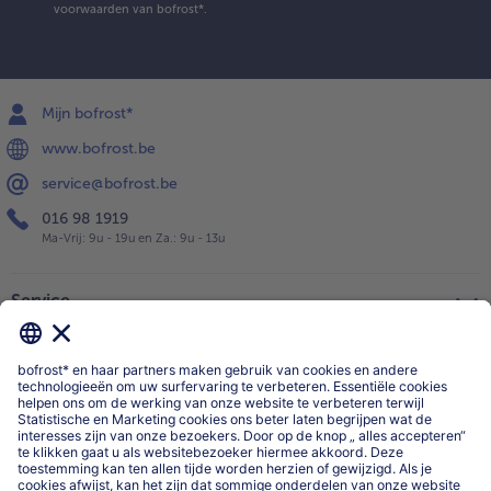
voorwaarden
van bofrost*.
Mijn bofrost*
www.bofrost.be
service@bofrost.be
016 98 1919
Ma-Vrij: 9u - 19u en Za.: 9u - 13u
Service
Over ons
Categorieën