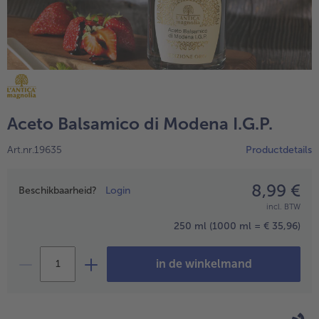
High Protein
alleHigh Protein
Veggie & Vegan
alleVeggie & Vegan
Aceto Balsamico di Modena I.G.P.
Art.nr.19635
Productdetails
8,99 €
Prijsopgave
Beschikbaarheid?
Login
incl. BTW
250 ml
(1000 ml = € 35,96)
in de winkelmand
- 5 € bij aankoop van 7 maaltijden naar keuze