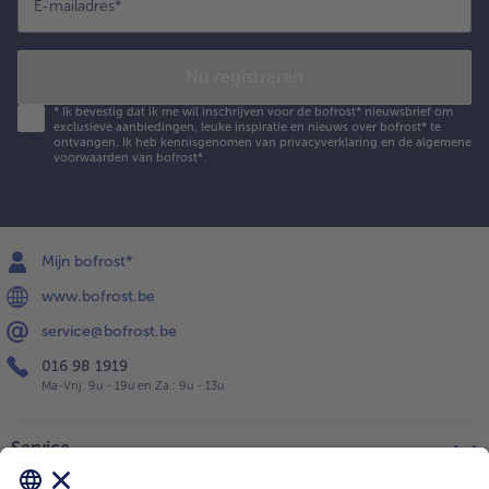
E-mailadres
*
Nu registreren
*
Ik bevestig dat ik me wil inschrijven voor de bofrost* nieuwsbrief om
exclusieve aanbiedingen, leuke inspiratie en nieuws over bofrost* te
ontvangen. Ik heb kennisgenomen van
privacyverklaring
en de
algemene
voorwaarden
van bofrost*.
Mijn bofrost*
www.bofrost.be
service@bofrost.be
016 98 1919
Ma-Vrij: 9u - 19u en Za.: 9u - 13u
Service