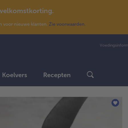
 welkomstkorting.
n voor nieuwe klanten.
Zie voorwaarden.
Voedingsinform
Koelvers
Recepten