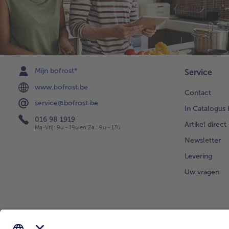
Mijn bofrost*
Service
www.bofrost.be
Contact
service@bofrost.be
In Catalogus 
016 98 1919
Artikel direct
Ma-Vrij: 9u - 19u en Za.: 9u - 13u
Newsletter
Levering
Uw vragen