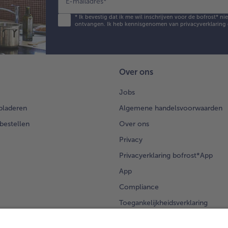
E-mailadres
*
*
Ik bevestig dat ik me wil inschrijven voor de bofrost* n
ontvangen. Ik heb kennisgenomen van
privacyverklaring
Over ons
Jobs
bladeren
Algemene handelsvoorwaarden
 bestellen
Over ons
Privacy
Privacyerklaring bofrost*App
App
Compliance
Toegankelijkheidsverklaring