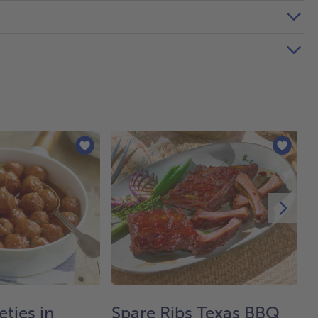
tjes in
Spare Ribs Texas BBQ
T