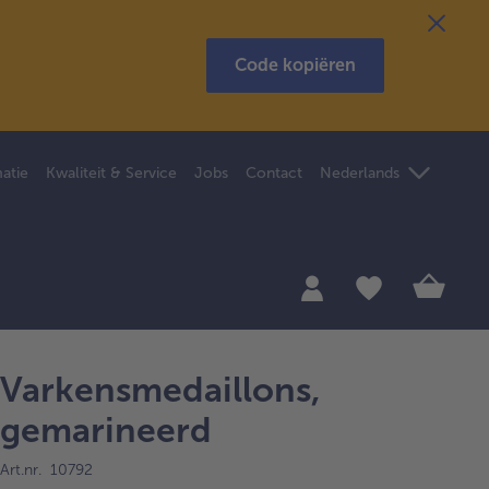
Code kopiëren
atie
Kwaliteit & Service
Jobs
Contact
Nederlands
Varkensmedaillons,
gemarineerd
Art.nr. 10792