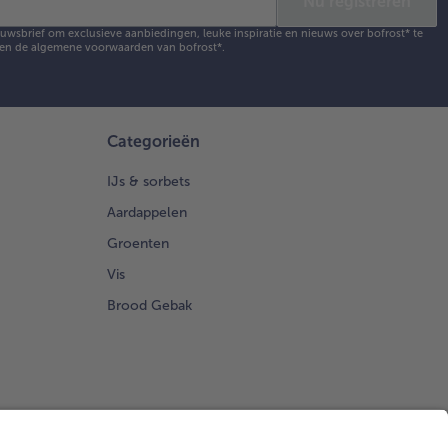
Nu registreren
ieuwsbrief om exclusieve aanbiedingen, leuke inspiratie en nieuws over bofrost* te
en de
algemene voorwaarden
van bofrost*.
Categorieën
IJs & sorbets
Aardappelen
Groenten
Vis
Brood Gebak