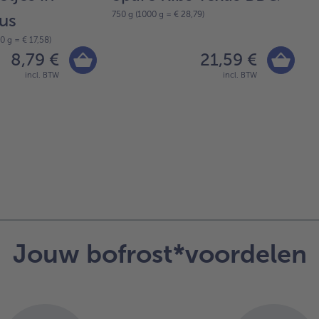
750 g (1000 g = € 28,79)
us
b
0 g = € 17,58)
5 
8,79 €
21,59 €
incl. BTW
incl. BTW
Jouw bofrost*voordelen