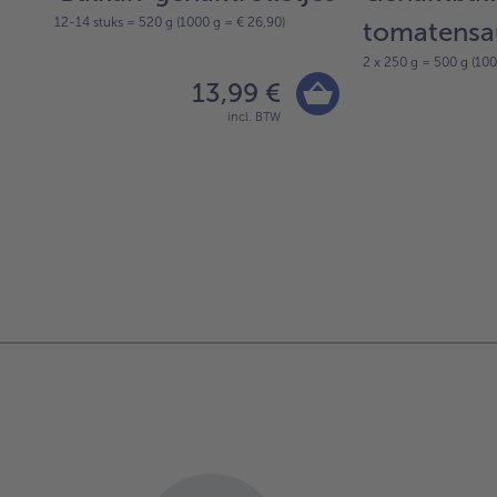
12-14 stuks = 520 g (1000 g = € 26,90)
tomatensa
2 x 250 g = 500 g (100
13,99 €
incl. BTW