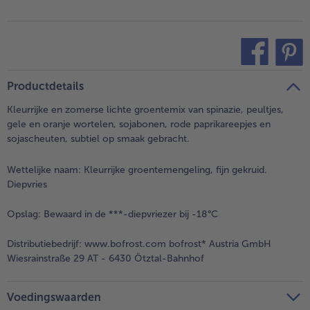
teilen
pin it
Productdetails
Kleurrijke en zomerse lichte groentemix van spinazie, peultjes,
gele en oranje wortelen, sojabonen, rode paprikareepjes en
sojascheuten, subtiel op smaak gebracht.
Wettelijke naam:
Kleurrijke groentemengeling, fijn gekruid.
Diepvries
Opslag:
Bewaard in de ***-diepvriezer bij -18°C
Distributiebedrijf:
www.bofrost.com bofrost* Austria GmbH
Wiesrainstraße 29 AT - 6430 Ötztal-Bahnhof
Voedingswaarden