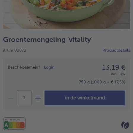
High Protein
alleHigh Protein
Veggie & Vegan
alleVeggie & Vegan
Groentemengeling 'vitality'
Art.nr.03873
Productdetails
13,19 €
Prijsopgave
Beschikbaarheid?
Login
incl. BTW
750 g
(1000 g = € 17,59)
in de winkelmand
- 5 € bij aankoop van 7 maaltijden naar keuze