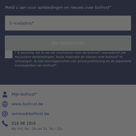
Meld u aan voor aanbiedingen en nieuws over bofrost*.
E-mailadres
*
Nu registreren
*
Ik bevestig dat ik me wil inschrijven voor de bofrost* nieuwsbrief om
exclusieve aanbiedingen, leuke inspiratie en nieuws over bofrost* te
ontvangen. Ik heb kennisgenomen van
privacyverklaring
en de
algemene
voorwaarden
van bofrost*.
Mijn bofrost*
www.bofrost.be
service@bofrost.be
016 98 1919
Ma-Vrij: 9u - 19u en Za.: 9u - 13u