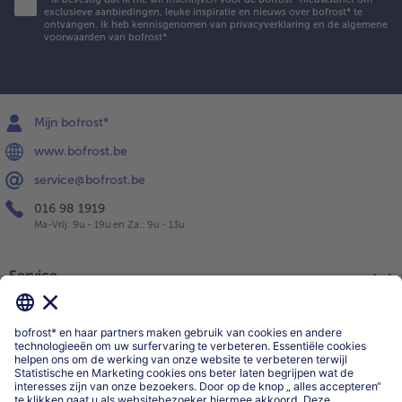
exclusieve aanbiedingen, leuke inspiratie en nieuws over bofrost* te
ontvangen. Ik heb kennisgenomen van
privacyverklaring
en de
algemene
voorwaarden
van bofrost*.
Mijn bofrost*
www.bofrost.be
service@bofrost.be
016 98 1919
Ma-Vrij: 9u - 19u en Za.: 9u - 13u
Service
Over ons
Categorieën