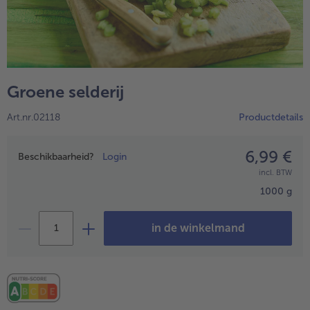
High Protein
alleHigh Protein
Veggie & Vegan
alleVeggie & Vegan
Groene selderij
Art.nr.02118
Productdetails
6,99 €
Prijsopgave
Beschikbaarheid?
Login
incl. BTW
1000 g
in de winkelmand
- 5 € bij aankoop van 7 maaltijden naar keuze