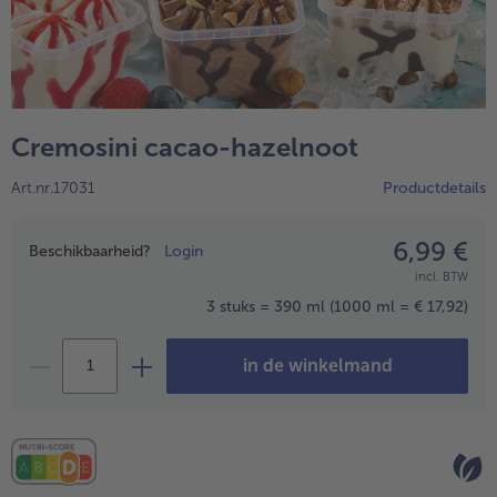
Cremosini cacao-hazelnoot
Art.nr.17031
Productdetails
6,99 €
Prijsopgave
Beschikbaarheid?
Login
incl. BTW
- 5 € bij aankoop van 7 maaltijden naar keuze
3 stuks = 390 ml
(1000 ml = € 17,92)
in de winkelmand