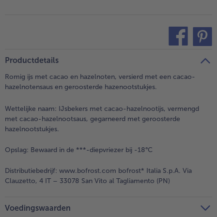
teilen
pin it
Productdetails
Romig ijs met cacao en hazelnoten, versierd met een cacao-
hazelnotensaus en geroosterde hazenootstukjes.
Wettelijke naam:
IJsbekers met cacao-hazelnootijs, vermengd
met cacao-hazelnootsaus, gegarneerd met geroosterde
hazelnootstukjes.
Opslag:
Bewaard in de ***-diepvriezer bij -18°C
Distributiebedrijf:
www.bofrost.com bofrost* Italia S.p.A. Via
Clauzetto, 4 IT – 33078 San Vito al Tagliamento (PN)
Voedingswaarden