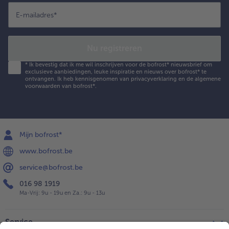
E-mailadres
*
Nu registreren
*
Ik bevestig dat ik me wil inschrijven voor de bofrost* nieuwsbrief om
exclusieve aanbiedingen, leuke inspiratie en nieuws over bofrost* te
ontvangen. Ik heb kennisgenomen van
privacyverklaring
en de
algemene
voorwaarden
van bofrost*.
Mijn bofrost*
www.bofrost.be
service@bofrost.be
016 98 1919
Ma-Vrij: 9u - 19u en Za.: 9u - 13u
Service