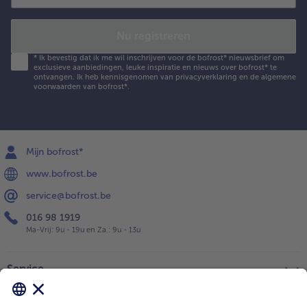
Nu registreren
*
Ik bevestig dat ik me wil inschrijven voor de bofrost* nieuwsbrief om
exclusieve aanbiedingen, leuke inspiratie en nieuws over bofrost* te
ontvangen. Ik heb kennisgenomen van
privacyverklaring
en de
algemene
voorwaarden
van bofrost*.
Mijn bofrost*
www.bofrost.be
service@bofrost.be
016 98 1919
Ma-Vrij: 9u - 19u en Za.: 9u - 13u
Service
Over ons