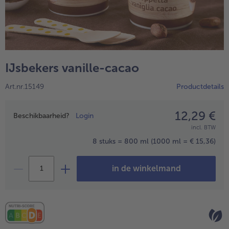
High Protein
alleHigh Protein
Veggie & Vegan
alleVeggie & Vegan
IJsbekers vanille-cacao
Art.nr.15149
Productdetails
12,29 €
Prijsopgave
Beschikbaarheid?
Login
incl. BTW
8 stuks = 800 ml
(1000 ml = € 15,36)
in de winkelmand
- 5 € bij aankoop van 7 maaltijden naar keuze