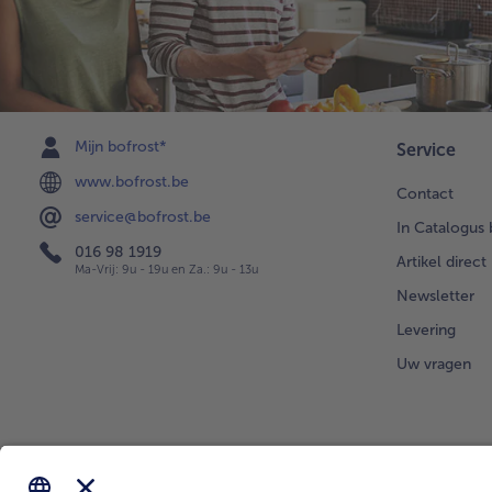
Mijn bofrost*
Service
www.bofrost.be
Contact
service@bofrost.be
In Catalogus 
016 98 1919
Artikel direct
Ma-Vrij: 9u - 19u en Za.: 9u - 13u
Newsletter
Levering
Uw vragen