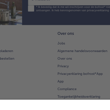
*
Ik bevestig dat ik me wil inschrijven voor de bofrost* n
ontvangen. Ik heb kennisgenomen van
privacyverklaring
Over ons
Jobs
bladeren
Algemene handelsvoorwaarden
 bestellen
Over ons
Privacy
Privacyerklaring bofrost*App
App
Compliance
Toegankelijkheidsverklaring