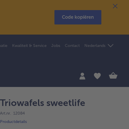
Code kopiëren
atie
Kwaliteit & Service
Jobs
Contact
Nederlands
Triowafels sweetlife
Art.nr. 12084
Productdetails