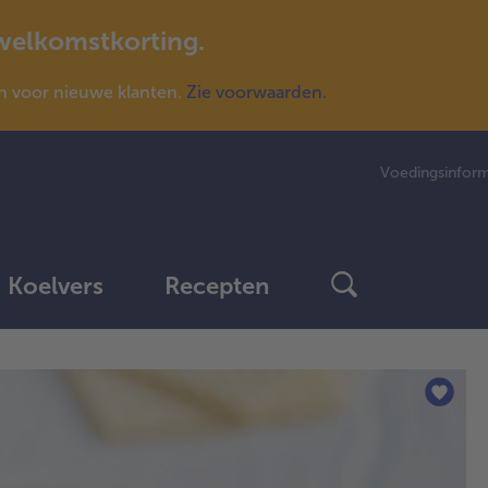
 welkomstkorting.
n voor nieuwe klanten.
Zie voorwaarden.
Voedingsinform
Koelvers
Recepten