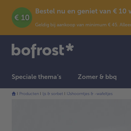
Bestel nu en geniet van € 10
Geldig bij aankoop van minimum € 45. Allee
Speciale thema‘s
Zomer & bbq
Producten
Ijs & sorbet
IJshoorntjes & -wafeltjes