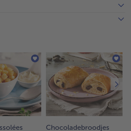
ssolées
Chocoladebroodjes
S