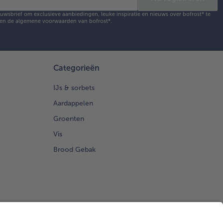
ieuwsbrief om exclusieve aanbiedingen, leuke inspiratie en nieuws over bofrost* te
en de
algemene voorwaarden
van bofrost*.
Categorieën
IJs & sorbets
Aardappelen
Groenten
Vis
Brood Gebak