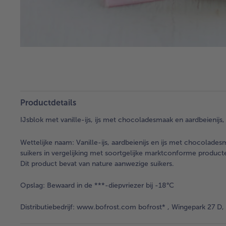
Productdetails
IJsblok met vanille-ijs, ijs met chocoladesmaak en aardbeienijs, 
Wettelijke naam:
Vanille-ijs, aardbeienijs en ijs met chocolade
suikers in vergelijking met soortgelijke marktconforme product
Dit product bevat van nature aanwezige suikers.
Opslag:
Bewaard in de ***-diepvriezer bij -18°C
Distributiebedrijf:
www.bofrost.com bofrost* , Wingepark 27 D, 