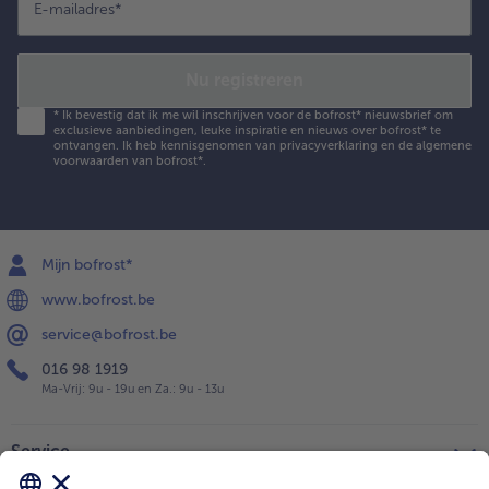
E-mailadres
*
Nu registreren
*
Ik bevestig dat ik me wil inschrijven voor de bofrost* nieuwsbrief om
exclusieve aanbiedingen, leuke inspiratie en nieuws over bofrost* te
ontvangen. Ik heb kennisgenomen van
privacyverklaring
en de
algemene
voorwaarden
van bofrost*.
Mijn bofrost*
www.bofrost.be
service@bofrost.be
016 98 1919
Ma-Vrij: 9u - 19u en Za.: 9u - 13u
Service