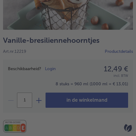
High Protein
alleHigh Protein
Veggie & Vegan
alleVeggie & Vegan
Vanille-bresiliennehoorntjes
Art.nr.12219
Productdetails
12,49 €
Prijsopgave
Beschikbaarheid?
Login
incl. BTW
8 stuks = 960 ml
(1000 ml = € 13,01)
in de winkelmand
- 5 € bij aankoop van 7 maaltijden naar keuze