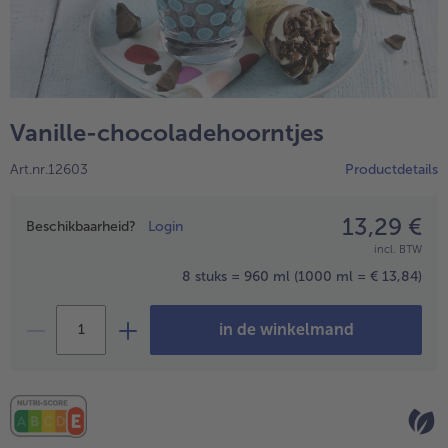
Vanille-chocoladehoorntjes
Art.nr.12603
Productdetails
13,29 €
Prijsopgave
Beschikbaarheid?
Login
incl. BTW
- 5 € bij aankoop van 7 maaltijden naar keuze
8 stuks = 960 ml
(1000 ml = € 13,84)
in de winkelmand