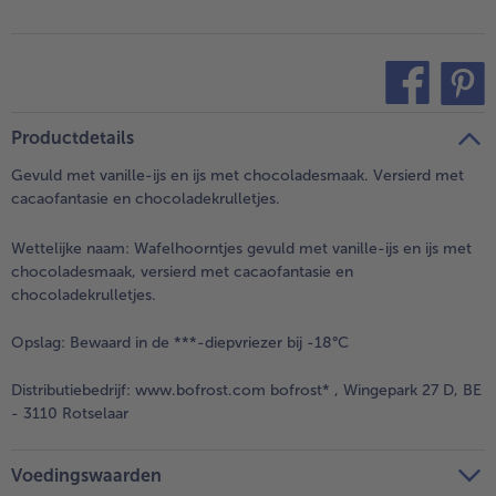
teilen
pin it
Productdetails
Gevuld met vanille-ijs en ijs met chocoladesmaak. Versierd met
cacaofantasie en chocoladekrulletjes.
Wettelijke naam:
Wafelhoorntjes gevuld met vanille-ijs en ijs met
chocoladesmaak, versierd met cacaofantasie en
chocoladekrulletjes.
Opslag:
Bewaard in de ***-diepvriezer bij -18°C
Distributiebedrijf:
www.bofrost.com bofrost* , Wingepark 27 D, BE
- 3110 Rotselaar
Voedingswaarden