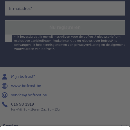
E-mailadres
*
Nu registreren
*
Ik bevestig dat ik me wil inschrijven voor de bofrost* nieuwsbrief om
exclusieve aanbiedingen, leuke inspiratie en nieuws over bofrost* te
ontvangen. Ik heb kennisgenomen van
privacyverklaring
en de
algemene
voorwaarden
van bofrost*.
Mijn bofrost*
www.bofrost.be
service@bofrost.be
016 98 1919
Ma-Vrij: 9u - 19u en Za.: 9u - 13u
Service