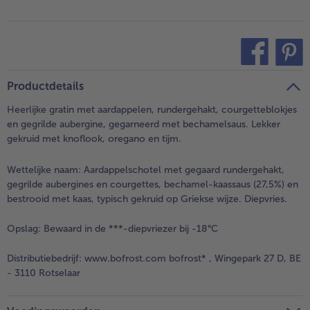
teilen
pin it
Productdetails
Heerlijke gratin met aardappelen, rundergehakt, courgetteblokjes
en gegrilde aubergine, gegarneerd met bechamelsaus. Lekker
gekruid met knoflook, oregano en tijm.
Wettelijke naam:
Aardappelschotel met gegaard rundergehakt,
gegrilde aubergines en courgettes, bechamel-kaassaus (27,5%) en
bestrooid met kaas, typisch gekruid op Griekse wijze. Diepvries.
Opslag:
Bewaard in de ***-diepvriezer bij -18°C
Distributiebedrijf:
www.bofrost.com bofrost* , Wingepark 27 D, BE
- 3110 Rotselaar