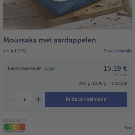
Moussaka met aardappelen
Art.nr.10732
Productdetails
15,19 €
Prijsopgave
Beschikbaarheid?
Login
incl. BTW
- 5 € bij aankoop van 7 maaltijden naar keuze
800 g
(1000 g = € 18,99)
in de winkelmand