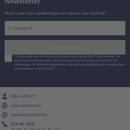
Newsletter
Meld u aan voor aanbiedingen en nieuws over bofrost*.
E-mailadres
*
Nu registreren
*
Ik bevestig dat ik me wil inschrijven voor de bofrost* nieuwsbrief om
exclusieve aanbiedingen, leuke inspiratie en nieuws over bofrost* te
ontvangen. Ik heb kennisgenomen van
privacyverklaring
en de
algemene
voorwaarden
van bofrost*.
Mijn bofrost*
www.bofrost.be
service@bofrost.be
016 98 1919
Ma-Vrij: 9u - 19u en Za.: 9u - 13u