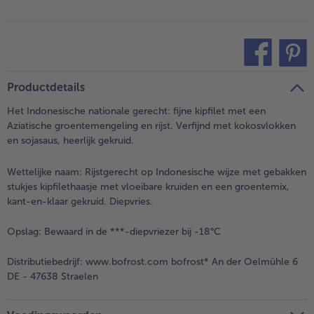
teilen
pin it
Productdetails
Het Indonesische nationale gerecht: fijne kipfilet met een
Aziatische groentemengeling en rijst. Verfijnd met kokosvlokken
en sojasaus, heerlijk gekruid.
Wettelijke naam:
Rijstgerecht op Indonesische wijze met gebakken
stukjes kipfilethaasje met vloeibare kruiden en een groentemix,
kant-en-klaar gekruid. Diepvries.
Opslag:
Bewaard in de ***-diepvriezer bij -18°C
Distributiebedrijf:
www.bofrost.com bofrost* An der Oelmühle 6
DE - 47638 Straelen