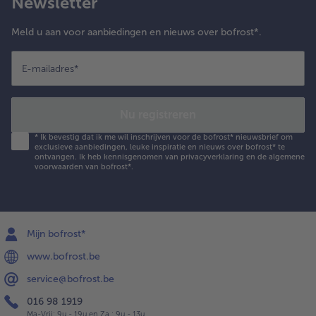
Newsletter
Meld u aan voor aanbiedingen en nieuws over bofrost*.
E-mailadres
*
Nu registreren
*
Ik bevestig dat ik me wil inschrijven voor de bofrost* nieuwsbrief om
exclusieve aanbiedingen, leuke inspiratie en nieuws over bofrost* te
ontvangen. Ik heb kennisgenomen van
privacyverklaring
en de
algemene
voorwaarden
van bofrost*.
Mijn bofrost*
www.bofrost.be
service@bofrost.be
016 98 1919
Ma-Vrij: 9u - 19u en Za.: 9u - 13u