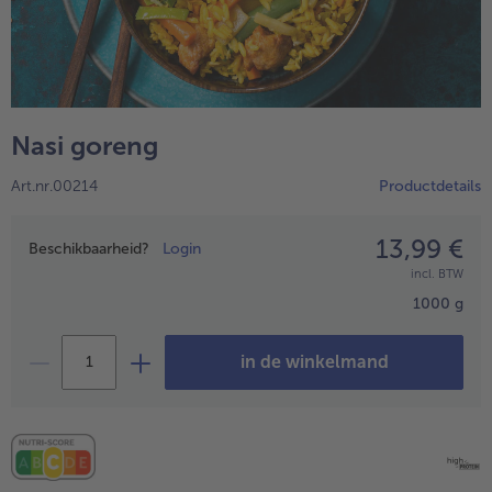
Nasi goreng
Art.nr.00214
Productdetails
13,99 €
Prijsopgave
Beschikbaarheid?
Login
incl. BTW
- 5 € bij aankoop van 7 maaltijden naar keuze
1000 g
in de winkelmand