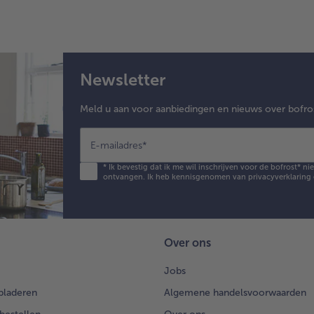
Newsletter
Meld u aan voor aanbiedingen en nieuws over bofro
E-mailadres
*
*
Ik bevestig dat ik me wil inschrijven voor de bofrost* n
ontvangen. Ik heb kennisgenomen van
privacyverklaring
Over ons
Jobs
bladeren
Algemene handelsvoorwaarden