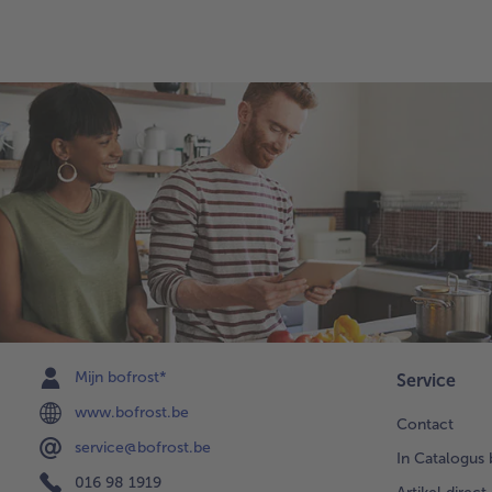
Mijn bofrost*
Service
www.bofrost.be
Contact
service@bofrost.be
In Catalogus 
016 98 1919