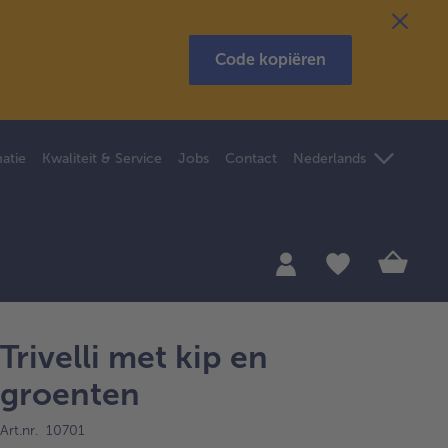
Code kopiëren
atie
Kwaliteit & Service
Jobs
Contact
Nederlands
Trivelli met kip en
groenten
Art.nr. 10701