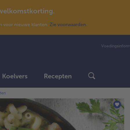
 welkomstkorting.
n voor nieuwe klanten.
Zie voorwaarden.
Voedingsinform
Koelvers
Recepten
ten