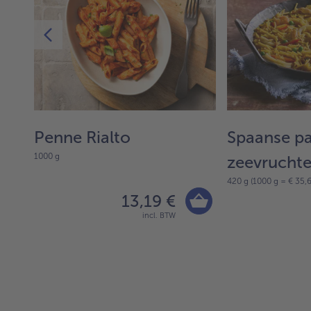
Penne Rialto
Spaanse p
1000 g
zeevruchte
420 g (1000 g = € 35,6
13,19 €
incl. BTW