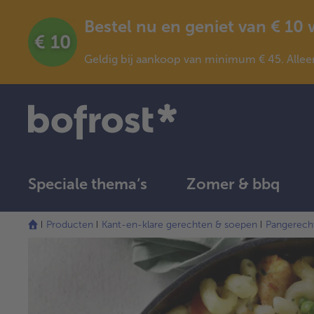
Bestel nu en geniet van € 10
Geldig bij aankoop van minimum € 45. Allee
Speciale thema‘s
Zomer & bbq
Producten
Kant-en-klare gerechten & soepen
Pangerech