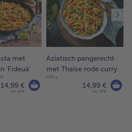
asta met
Aziatisch pangerecht
T
75
n 'Fideuá'
met Thaise rode curry
9)
1000 g
14,99 €
14,99 €
incl. BTW
incl. BTW