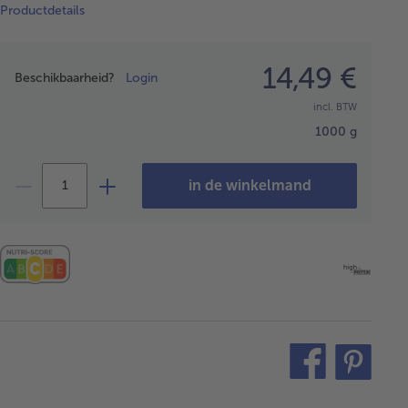
Productdetails
Prijsopgave
14,49 €
Beschikbaarheid?
Login
incl. BTW
1000 g
in de winkelmand
teilen
pin
it