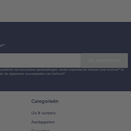
st*.
Nu registreren
ieuwsbrief om exclusieve aanbiedingen, leuke inspiratie en nieuws over bofrost* te
en de
algemene voorwaarden
van bofrost*.
Categorieën
IJs & sorbets
Aardappelen