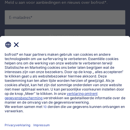
Meld u aan voor aanbiedingen en nieuws over bofrost*.
E-mailadres
*
Nu registreren
*
Ik bevestig dat ik me wil inschrijven voor de bofrost* nieuwsbrief om
exclusieve aanbiedingen, leuke inspiratie en nieuws over bofrost* te
ontvangen. Ik heb kennisgenomen van
privacyverklaring
en de
algemene
voorwaarden
van bofrost*.
Mijn bofrost*
www.bofrost.be
service@bofrost.be
016 98 1919
Ma-Vrij: 9u - 19u en Za.: 9u - 13u