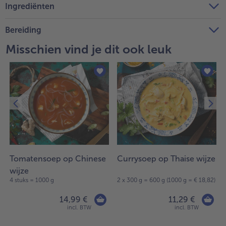
Ingrediënten
Bereiding
Misschien vind je dit ook leuk
Tomatensoep op Chinese
Currysoep op Thaise wijze
wijze
4 stuks = 1000 g
2 x 300 g = 600 g (1000 g = € 18,82)
14,99 €
11,29 €
incl. BTW
incl. BTW