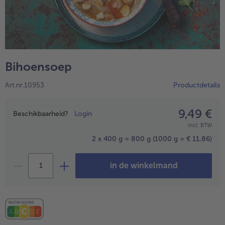
High Protein
alleHigh Protein
Veggie & Vegan
alleVeggie & Vegan
Bihoensoep
Art.nr.10953
Productdetails
9,49 €
Prijsopgave
Beschikbaarheid?
Login
incl. BTW
2 x 400 g = 800 g
(1000 g = € 11,86)
in de winkelmand
- 5 € bij aankoop van 7 maaltijden naar keuze