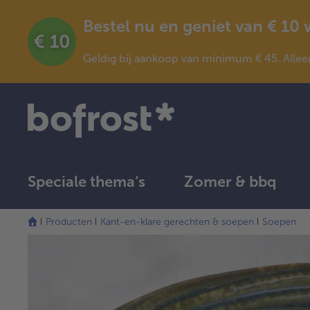
Bestel nu en geniet van € 10
Geldig bij aankoop van minimum € 45. Allee
Speciale thema‘s
Zomer & bbq
Producten
Kant-en-klare gerechten & soepen
Soepen