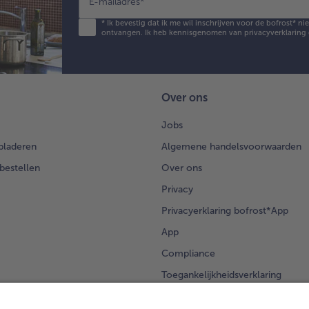
E-mailadres
*
*
Ik bevestig dat ik me wil inschrijven voor de bofrost* n
ontvangen. Ik heb kennisgenomen van
privacyverklaring
Over ons
Jobs
bladeren
Algemene handelsvoorwaarden
 bestellen
Over ons
Privacy
Privacyerklaring bofrost*App
App
Compliance
Toegankelijkheidsverklaring