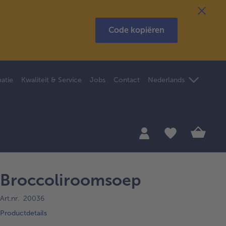
Code kopiëren
atie
Kwaliteit & Service
Jobs
Contact
Nederlands
Broccoliroomsoep
Art.nr. 20036
Productdetails