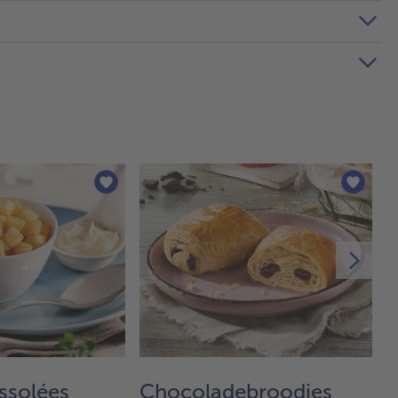
ssolées
Chocoladebroodjes
S