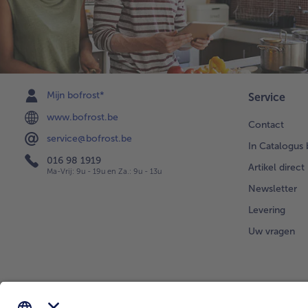
Mijn bofrost*
Service
www.bofrost.be
Contact
service@bofrost.be
In Catalogus 
016 98 1919
Artikel direct
Ma-Vrij: 9u - 19u en Za.: 9u - 13u
Newsletter
Levering
Uw vragen