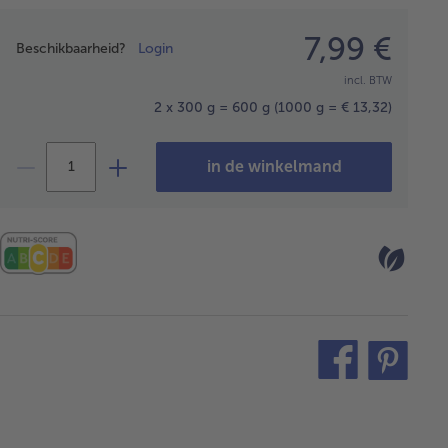
Prijsopgave
7,99 €
Beschikbaarheid?
Login
incl. BTW
2 x 300 g = 600 g
(1000 g = € 13,32)
in de winkelmand
teilen
pin
it