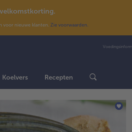
 welkomstkorting.
n voor nieuwe klanten.
Zie voorwaarden.
Voedingsinform
Koelvers
Recepten