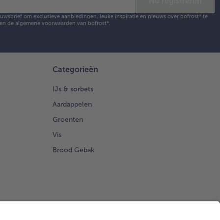
Nu registreren
ieuwsbrief om exclusieve aanbiedingen, leuke inspiratie en nieuws over bofrost* te
en de
algemene voorwaarden
van bofrost*.
Categorieën
IJs & sorbets
Aardappelen
Groenten
Vis
Brood Gebak