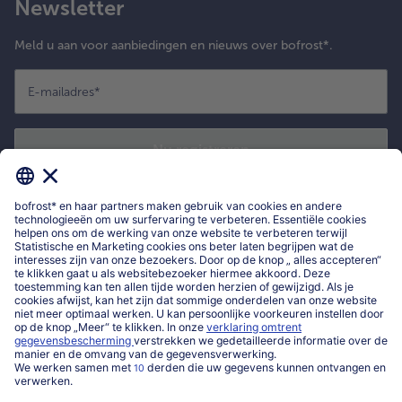
Newsletter
Meld u aan voor aanbiedingen en nieuws over bofrost*.
E-mailadres
*
Nu registreren
*
Ik bevestig dat ik me wil inschrijven voor de bofrost* nieuwsbrief om
exclusieve aanbiedingen, leuke inspiratie en nieuws over bofrost* te
ontvangen. Ik heb kennisgenomen van
privacyverklaring
en de
algemene
voorwaarden
van bofrost*.
Mijn bofrost*
www.bofrost.be
service@bofrost.be
016 98 1919