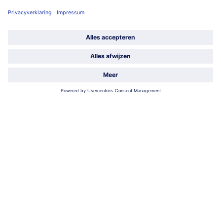
Ma-Vrij: 9u - 19u en Za.: 9u - 13u
Service
Over ons
Categorieën
Land / Taal selecteren