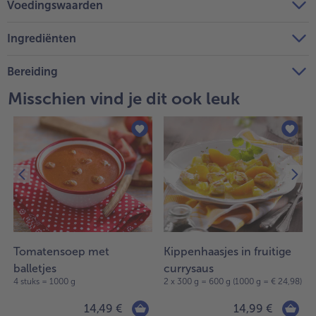
Voedingswaarden
Ingrediënten
Bereiding
Misschien vind je dit ook leuk
Tomatensoep met
Kippenhaasjes in fruitige
balletjes
currysaus
4 stuks = 1000 g
2 x 300 g = 600 g (1000 g = € 24,98)
14,49 €
14,99 €