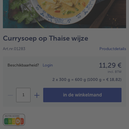
High Protein
alleHigh Protein
Veggie & Vegan
alleVeggie & Vegan
Currysoep op Thaise wijze
Art.nr.01283
Productdetails
11,29 €
Prijsopgave
Beschikbaarheid?
Login
incl. BTW
2 x 300 g = 600 g
(1000 g = € 18,82)
in de winkelmand
- 5 € bij aankoop van 7 maaltijden naar keuze