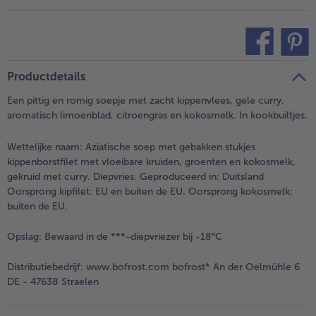
teilen
pin it
Productdetails
Een pittig en romig soepje met zacht kippenvlees, gele curry,
aromatisch limoenblad, citroengras en kokosmelk. In kookbuiltjes.
Wettelijke naam:
Aziatische soep met gebakken stukjes
kippenborstfilet met vloeibare kruiden, groenten en kokosmelk,
gekruid met curry. Diepvries. Geproduceerd in: Duitsland
Oorsprong kipfilet: EU en buiten de EU. Oorsprong kokosmelk:
buiten de EU.
Opslag:
Bewaard in de ***-diepvriezer bij -18°C
Distributiebedrijf:
www.bofrost.com bofrost* An der Oelmühle 6
DE - 47638 Straelen