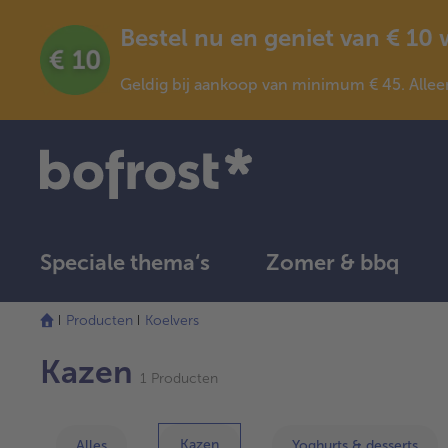
Bestel nu en geniet van € 10
Geldig bij aankoop van minimum € 45. Allee
Speciale thema‘s
Zomer & bbq
Producten
Koelvers
Kazen
1 Producten
Kazen
Alles
Yoghurts & desserts