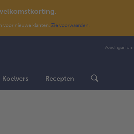
 welkomstkorting.
n voor nieuwe klanten.
Zie voorwaarden.
Voedingsinform
Koelvers
Recepten
verder
met
het
artikeloverzicht.
Er