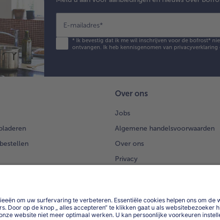
E-mailadres
*
*
Ik bevestig dat ik me wil inschrijven voor de bofrost* n
ontvangen. Ik heb kennisgenomen van
privacyverklaring
Over ons
Jobs
bladeren
Algemene handelsvoorwaarden
 bestellen
Over ons
Privacy
Privacyerklaring bofrost*App
App
Compliance
Toegankelijkheidsverklaring