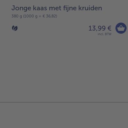
Jonge kaas met fijne kruiden
380 g (1000 g = € 36,82)
13,99 €
incl. BTW
verder
met
het
artikeloverzicht.
Er
staan
1
artikelen
op
de