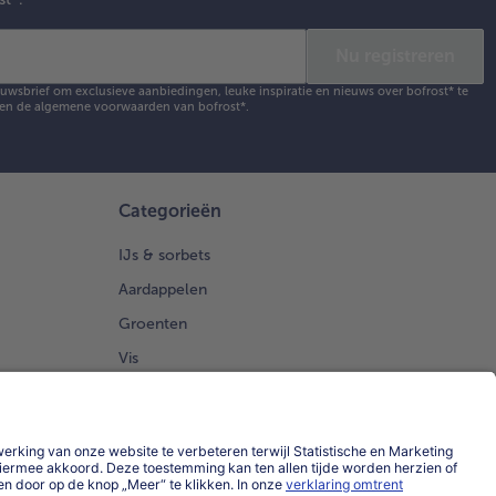
Nu registreren
ieuwsbrief om exclusieve aanbiedingen, leuke inspiratie en nieuws over bofrost* te
en de
algemene voorwaarden
van bofrost*.
Categorieën
IJs & sorbets
Aardappelen
Groenten
Vis
Brood Gebak