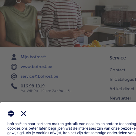
Mijn bofrost*
Service
www.bofrost.be
Contact
service@bofrost.be
In Catalogus 
016 98 1919
Artikel direct
Ma-Vrij: 9u - 19u en Za.: 9u - 13u
Newsletter
Levering
Uw vragen