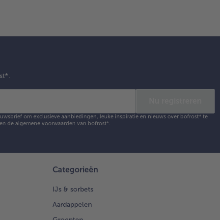
st*.
Nu registreren
ieuwsbrief om exclusieve aanbiedingen, leuke inspiratie en nieuws over bofrost* te
en de
algemene voorwaarden
van bofrost*.
Categorieën
IJs & sorbets
Aardappelen
Groenten