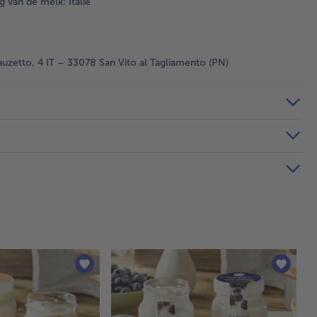
van de melk: Italië
auzetto, 4 IT – 33078 San Vito al Tagliamento (PN)