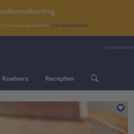
 welkomstkorting.
n voor nieuwe klanten.
Zie voorwaarden.
Voedingsinform
Koelvers
Recepten