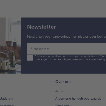
Newsletter
Meld u aan voor aanbiedingen en nieuws over bofro
E-mailadres
*
*
Ik bevestig dat ik me wil inschrijven voor de bofrost* n
ontvangen. Ik heb kennisgenomen van
privacyverklaring
Over ons
Jobs
bladeren
Algemene handelsvoorwaarden
 bestellen
Over ons