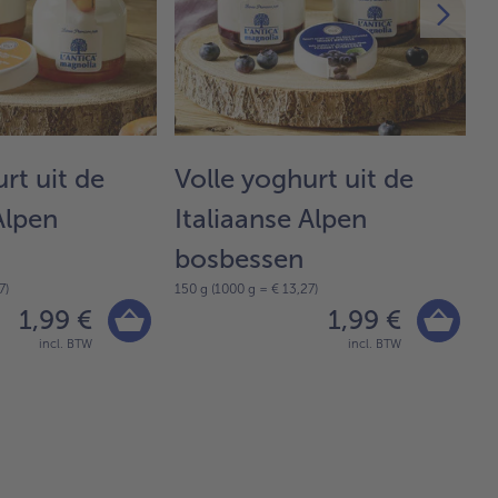
rt uit de
Volle yoghurt uit de
V
Alpen
Italiaanse Alpen
I
bosbessen
b
7)
150 g (1000 g = € 13,27)
15
1,99 €
1,99 €
incl. BTW
incl. BTW