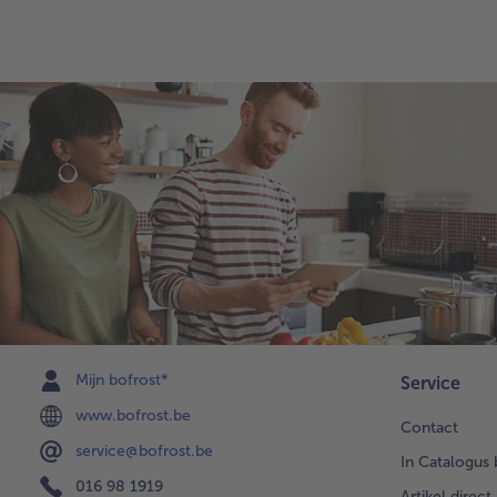
Mijn bofrost*
Service
www.bofrost.be
Contact
service@bofrost.be
In Catalogus 
016 98 1919
Artikel direct