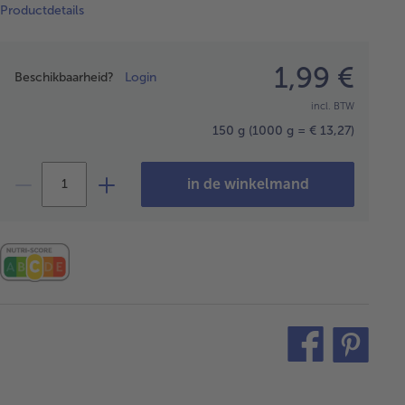
Productdetails
Prijsopgave
1,99 €
Beschikbaarheid?
Login
incl. BTW
150 g
(1000 g = € 13,27)
in de winkelmand
teilen
pin
it