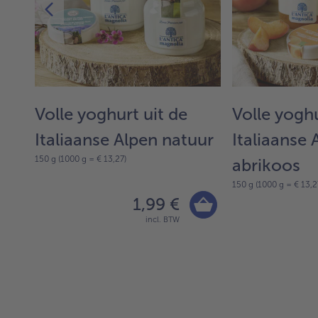
Volle yoghurt uit de
Volle yoghu
Italiaanse Alpen natuur
Italiaanse 
150 g (1000 g = € 13,27)
abrikoos
150 g (1000 g = € 13,2
1,99 €
incl. BTW