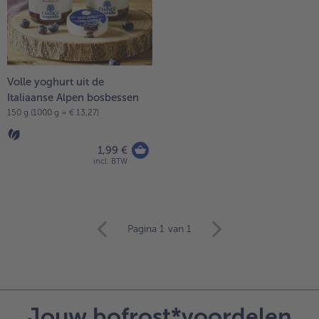
Volle yoghurt uit de
Italiaanse Alpen bosbessen
150 g (1000 g = € 13,27)
1,99 €
incl. BTW
verder
Pagina 1
van 1
met
het
artikeloverzicht.
Er
staan
Jouw bofrost*voordelen
11