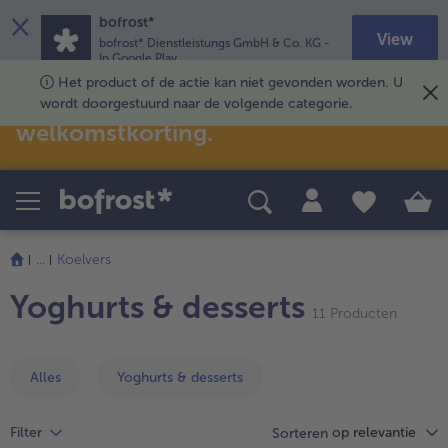
×
bofrost*
View
bofrost* Dienstleistungs GmbH & Co. KG
-
In Google Play
Het product of de actie kan niet gevonden worden. U
Bestel nu en geniet van € 10
Speciale thema‘s
Recepten
wordt doorgestuurd naar de volgende categorie.
welkomstkorting.
Salades
Promoties
alleSalades
Snacks & kleine gerechten
allePromoties
alleSnacks & kleine gerechten
bofrost*free
(glutenvrij; tarwe- en/of lactosevrij)
Vis & zeevruchten
alleVis & zeevruchten
Klassiekers in een nieuw jasje
allebofrost*free
(glutenvrij; tarwe- en/of lactosevrij)
...
Koelvers
Heteluchtfriteuse
alleKlassiekers in een nieuw jasje
verder
Yoghurts & desserts
met
alleHeteluchtfriteuse
11 Producten
het
High Protein
artikeloverzicht.
Er
alleHigh Protein
Alles
Yoghurts & desserts
Veggie & Vegan
staan
11
op relevantie
Filter
Sorteren
alleVeggie & Vegan
artikelen