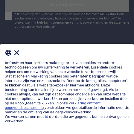
Nu registreren
*
Ik bevestig dat ik me wil inschrijven voor de bofrost* nieuwsbrief om
exclusieve aanbiedingen, leuke inspiratie en nieuws over bofrost* te
ontvangen. Ik heb kennisgenomen van
privacyverklaring
en de
algemene
voorwaarden
van bofrost*.
Mijn bofrost*
www.bofrost.be
service@bofrost.be
016 98 1919
Ma-Vrij: 9u - 19u en Za.: 9u - 13u
Service
Over ons