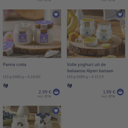
incl. BTW
incl. BTW
Panna cotta
Volle yoghurt uit de
Italiaanse Alpen banaan
120 g (1000 g = € 24,92)
150 g (1000 g = € 13,27)
2,99 €
1,99 €
incl. BTW
incl. BTW