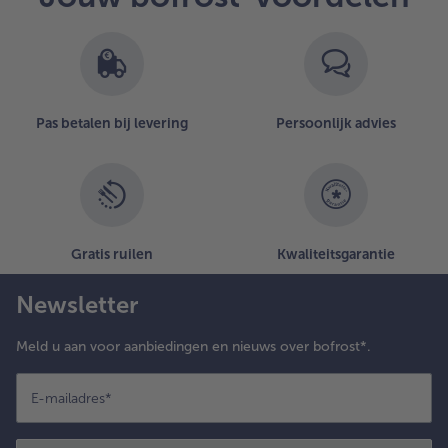
artikelen
op
de
lijst.
Pas betalen bij levering
Persoonlijk advies
Gratis ruilen
Kwaliteitsgarantie
Newsletter
Meld u aan voor aanbiedingen en nieuws over bofrost*.
E-mailadres
*