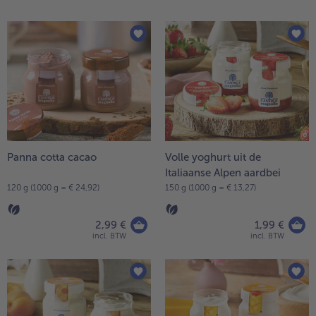
op
de
lijst.
Panna cotta cacao
Volle yoghurt uit de
Italiaanse Alpen aardbei
120 g (1000 g = € 24,92)
150 g (1000 g = € 13,27)
- 5 € bij aankoop van 7 maaltijden naar keuze
2,99 €
1,99 €
incl. BTW
incl. BTW