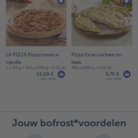
LA PIZZA Pizza tonno e
Pizza focaccia ham en
cipolla
kaas
2 x 455 g = 910 g (1000 g = € 16,14)
380 g (1000 g = € 25,76)
14,69 €
9,79 €
incl. BTW
incl. BTW
Jouw bofrost*voordelen