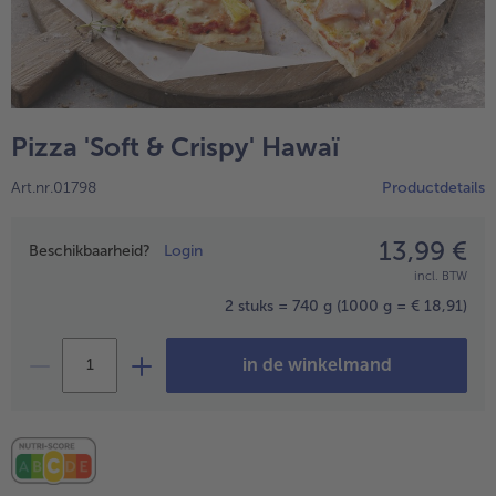
High Protein
alleHigh Protein
Veggie & Vegan
alleVeggie & Vegan
Pizza 'Soft & Crispy' Hawaï
Art.nr.01798
Productdetails
13,99 €
Prijsopgave
Beschikbaarheid?
Login
incl. BTW
2 stuks = 740 g
(1000 g = € 18,91)
in de winkelmand
- 5 € bij aankoop van 7 maaltijden naar keuze