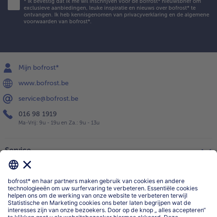
*
Ik bevestig dat ik me wil inschrijven voor de bofrost* nieuwsbrief om
exclusieve aanbiedingen, leuke inspiratie en nieuws over bofrost* te
ontvangen. Ik heb kennisgenomen van
privacyverklaring
en de
algemene
voorwaarden
van bofrost*.
Mijn bofrost*
www.bofrost.be
service@bofrost.be
016 98 1919
Ma-Vrij: 9u - 19u en Za.: 9u - 13u
Service
Over ons
Categorieën