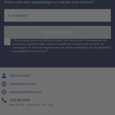
Meld u aan voor aanbiedingen en nieuws over bofrost*.
E-mailadres
*
Nu registreren
*
Ik bevestig dat ik me wil inschrijven voor de bofrost* nieuwsbrief om
exclusieve aanbiedingen, leuke inspiratie en nieuws over bofrost* te
ontvangen. Ik heb kennisgenomen van
privacyverklaring
en de
algemene
voorwaarden
van bofrost*.
Mijn bofrost*
www.bofrost.be
service@bofrost.be
016 98 1919
Ma-Vrij: 9u - 19u en Za.: 9u - 13u