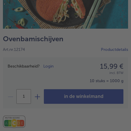
High Protein
alleHigh Protein
Veggie & Vegan
alleVeggie & Vegan
Ovenbamischijven
Art.nr.12174
Productdetails
15,99 €
Prijsopgave
Beschikbaarheid?
Login
incl. BTW
10 stuks = 1000 g
in de winkelmand
- 5 € bij aankoop van 7 maaltijden naar keuze