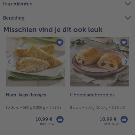
Ingrediënten
Bereiding
Misschien vind je dit ook leuk
Ham-kaas flensjes
Chocoladebroodjes
10 stuks = 500 g (1000 g = € 21,98)
8 stuks = 600 g (1000 g = € 18,32)
10,99 €
10,99 €
incl. BTW
incl. BTW