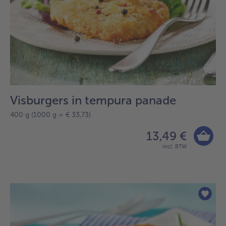
Visburgers in tempura panade
400 g (1000 g = € 33,73)
13,49 €
incl. BTW