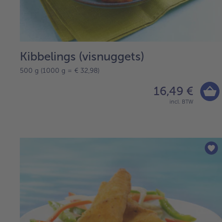
Kibbelings (visnuggets)
500 g (1000 g = € 32,98)
16,49 €
incl. BTW