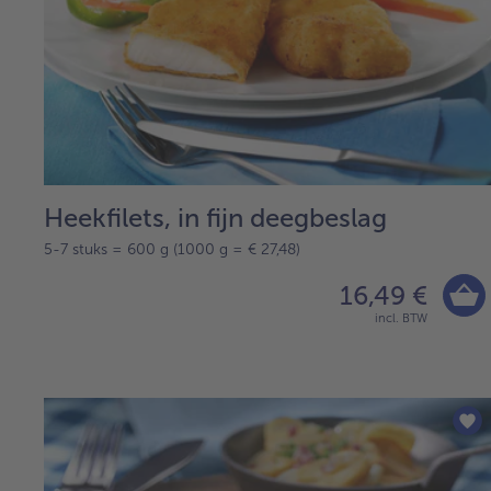
Heekfilets, in fijn deegbeslag
5-7 stuks = 600 g (1000 g = € 27,48)
16,49 €
incl. BTW