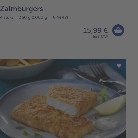
Zalmburgers
4 stuks = 360 g (1000 g = € 44,42)
15,99 €
incl. BTW