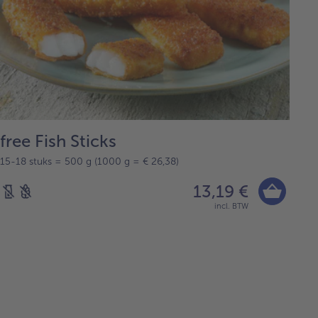
free Fish Sticks
15-18 stuks = 500 g (1000 g = € 26,38)
13,19 €
incl. BTW