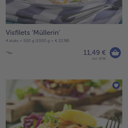
Visfilets ‘Müllerin’
4 stuks = 500 g (1000 g = € 22,98)
11,49 €
incl. BTW