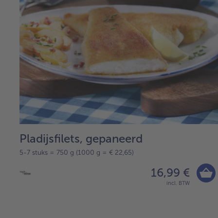
Pladijsfilets, gepaneerd
5-7 stuks = 750 g (1000 g = € 22,65)
16,99 €
incl. BTW