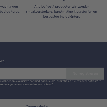
erwachtingen
Alle bofrost* producten zijn zonder
bedrag terug.
smaakversterkers, kunstmatige kleurstoffen en
bestraalde ingrediënten.
st*.
Nu registreren
ieuwsbrief om exclusieve aanbiedingen, leuke inspiratie en nieuws over bofrost* te
en de
algemene voorwaarden
van bofrost*.
Categorieën