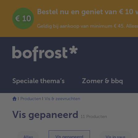
Bestel nu en geniet van € 10
Geldig bij aankoop van minimum € 45. Allee
Speciale thema‘s
Zomer & bbq
Producten
Vis & zeevruchten
Vis gepaneerd
11 Producten
Vis gepaneerd
Alles
Vis in saus