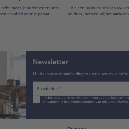
n hebt, staan je verkoper en onze
Als een product niet aan uw v
service altijd voor je paraat.
voldoet, betalen wij het aankoop
Newsletter
Meld u aan voor aanbiedingen en nieuws over bofro
E-mailadres
*
*
Ik bevestig dat ik me wil inschrijven voor de bofrost* n
ontvangen. Ik heb kennisgenomen van
privacyverklaring
Over ons