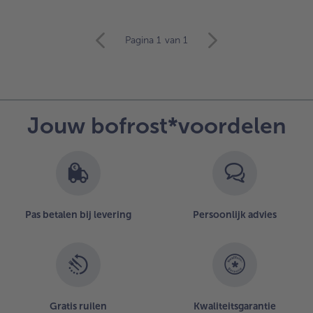
verder
Pagina 1
van 1
met
het
artikeloverzicht.
Er
staan
Jouw bofrost*voordelen
7
artikelen
op
de
lijst.
Pas betalen bij levering
Persoonlijk advies
Gratis ruilen
Kwaliteitsgarantie