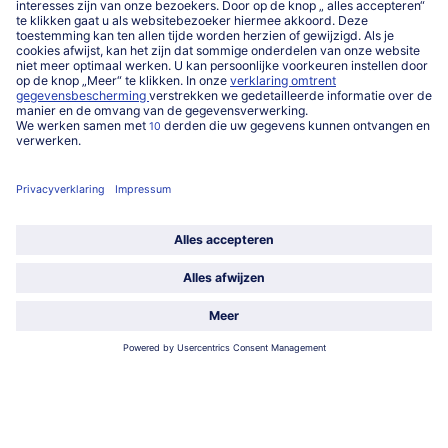
016 98 1919
Ma-Vrij: 9u - 19u en Za.: 9u - 13u
Service
Over ons
Categorieën
Land / Taal selecteren