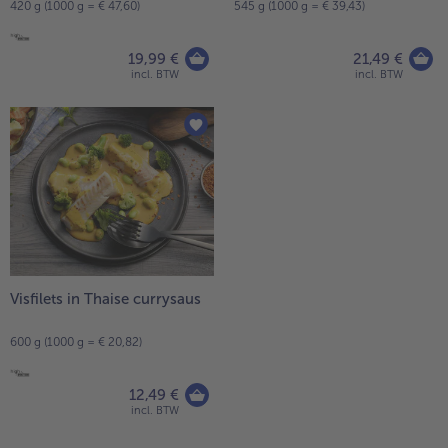
420 g (1000 g = € 47,60)
545 g (1000 g = € 39,43)
19,99 €
21,49 €
incl. BTW
incl. BTW
Visfilets in Thaise currysaus
600 g (1000 g = € 20,82)
12,49 €
incl. BTW