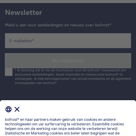
Newsletter
Meld u aan voor aanbiedingen en nieuws over bofrost*.
E-mailadres
*
Nu registreren
*
Ik bevestig dat ik me wil inschrijven voor de bofrost* nieuwsbrief om
exclusieve aanbiedingen, leuke inspiratie en nieuws over bofrost* te
ontvangen. Ik heb kennisgenomen van
privacyverklaring
en de
algemene
voorwaarden
van bofrost*.
Mijn bofrost*
www.bofrost.be
service@bofrost.be