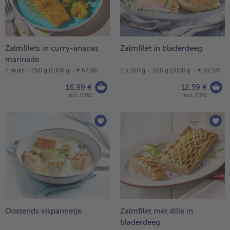
Zalmfilets in curry-ananas
Zalmfilet in bladerdeeg
marinade
2 stuks = 250 g (1000 g = € 67,96)
2 x 160 g = 320 g (1000 g = € 39,34)
16,99 €
12,59 €
incl. BTW
incl. BTW
Oostends vispannetje
Zalmfilet met dille in
bladerdeeg