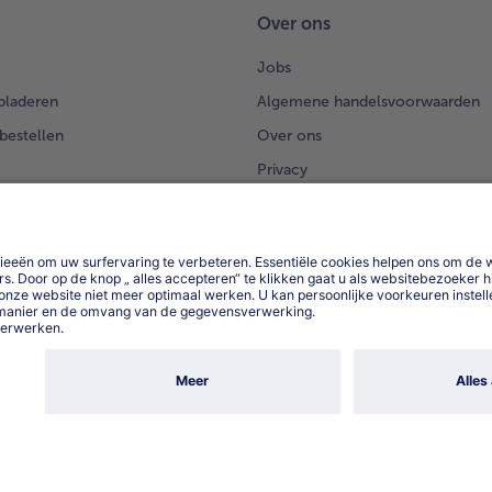
Over ons
Jobs
bladeren
Algemene handelsvoorwaarden
 bestellen
Over ons
Privacy
Privacyerklaring bofrost*App
App
Compliance
Toegankelijkheidsverklaring