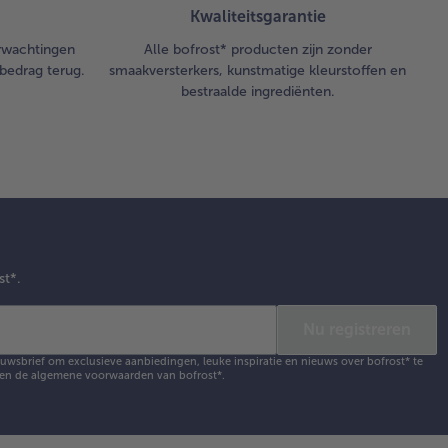
Kwaliteitsgarantie
erwachtingen
Alle bofrost* producten zijn zonder
bedrag terug.
smaakversterkers, kunstmatige kleurstoffen en
bestraalde ingrediënten.
st*.
Nu registreren
ieuwsbrief om exclusieve aanbiedingen, leuke inspiratie en nieuws over bofrost* te
en de
algemene voorwaarden
van bofrost*.