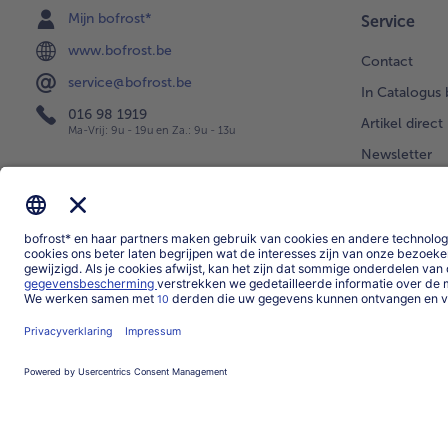
Mijn bofrost*
Service
www.bofrost.be
Contact
service@bofrost.be
In Catalogus 
016 98 1919
Artikel direct
Ma-Vrij: 9u - 19u en Za.: 9u - 13u
Newsletter
Levering
Uw vragen