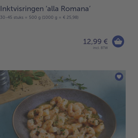
Inktvisringen ‘alla Romana’
30-45 stuks = 500 g (1000 g = € 25,98)
12,99 €
incl. BTW