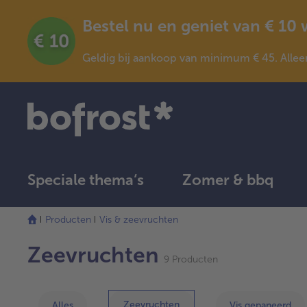
Bestel nu en geniet van € 10
Geldig bij aankoop van minimum € 45. Allee
Speciale thema‘s
Zomer & bbq
Producten
Vis & zeevruchten
Zeevruchten
9 Producten
Zeevruchten
Alles
Vis gepaneerd