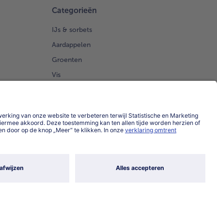
Categorieën
IJs & sorbets
Aardappelen
Groenten
Vis
Brood Gebak
Land / Taal selecteren