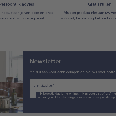
Persoonlijk advies
Gratis ruilen
n hebt, staan je verkoper en onze
Als een product niet aan uw v
service altijd voor je paraat.
voldoet, betalen wij het aankoop
Newsletter
Meld u aan voor aanbiedingen en nieuws over bofro
E-mailadres
*
*
Ik bevestig dat ik me wil inschrijven voor de bofrost* n
ontvangen. Ik heb kennisgenomen van
privacyverklaring