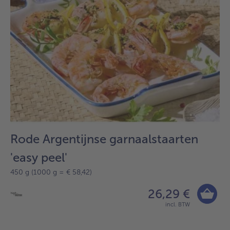
Rode Argentijnse garnaalstaarten
'easy peel'
450 g (1000 g = € 58,42)
26,29 €
incl. BTW