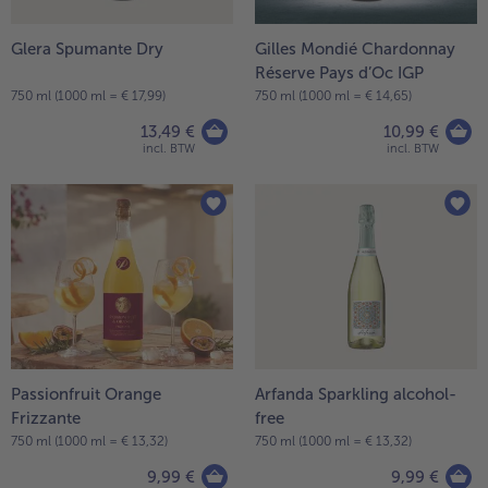
Glera Spumante Dry
Gilles Mondié Chardonnay
Réserve Pays d’Oc IGP
750 ml (1000 ml = € 17,99)
750 ml (1000 ml = € 14,65)
13,49 €
10,99 €
incl. BTW
incl. BTW
Passionfruit Orange
Arfanda Sparkling alcohol-
Frizzante
free
750 ml (1000 ml = € 13,32)
750 ml (1000 ml = € 13,32)
9,99 €
9,99 €