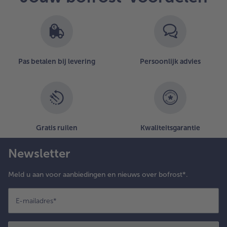
artikelen
op
de
lijst.
Pas betalen bij levering
Persoonlijk advies
Gratis ruilen
Kwaliteitsgarantie
Newsletter
Meld u aan voor aanbiedingen en nieuws over bofrost*.
E-mailadres
*