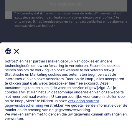
Nu registreren
*
Ik bevestig dat ik me wil inschrijven voor de bofrost* nieuwsbrief om
exclusieve aanbiedingen, leuke inspiratie en nieuws over bofrost* te
ontvangen. Ik heb kennisgenomen van
privacyverklaring
en de
algemene
voorwaarden
van bofrost*.
Mijn bofrost*
www.bofrost.be
service@bofrost.be
016 98 1919
Ma-Vrij: 9u - 19u en Za.: 9u - 13u
Service
Over ons