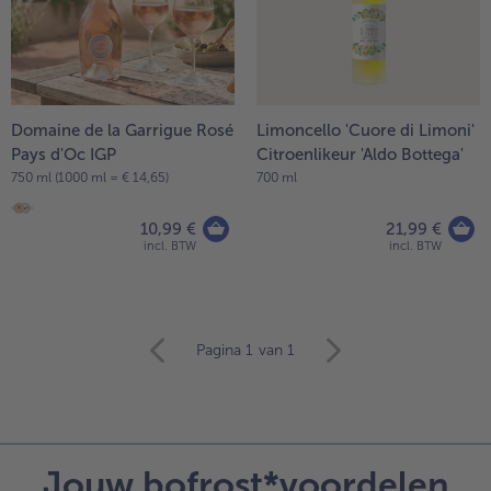
Domaine de la Garrigue Rosé
Limoncello 'Cuore di Limoni'
Pays d'Oc IGP
Citroenlikeur 'Aldo Bottega'
750 ml (1000 ml = € 14,65)
700 ml
10,99 €
21,99 €
incl. BTW
incl. BTW
verder
Pagina 1
van 1
met
het
artikeloverzicht.
Er
staan
Jouw bofrost*voordelen
10