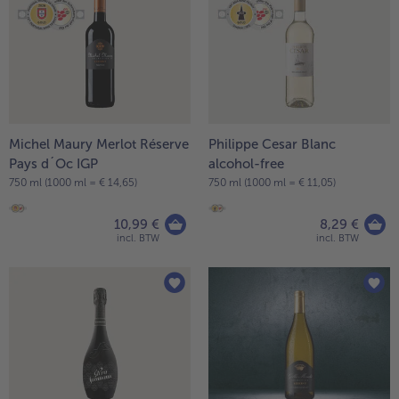
op
de
lijst.
Michel Maury Merlot Réserve
Philippe Cesar Blanc
Pays d´Oc IGP
alcohol-free
750 ml (1000 ml = € 14,65)
750 ml (1000 ml = € 11,05)
10,99 €
8,29 €
- 5 € bij aankoop van 7 maaltijden naar keuze
incl. BTW
incl. BTW