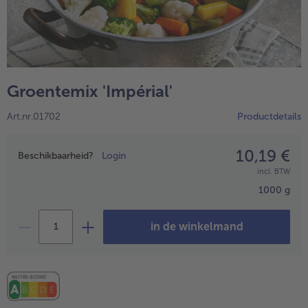
High Protein
alleHigh Protein
Veggie & Vegan
alleVeggie & Vegan
Groentemix 'Impérial'
Art.nr.01702
Productdetails
10,19 €
Prijsopgave
Beschikbaarheid?
Login
incl. BTW
1000 g
in de winkelmand
- 5 € bij aankoop van 7 maaltijden naar keuze