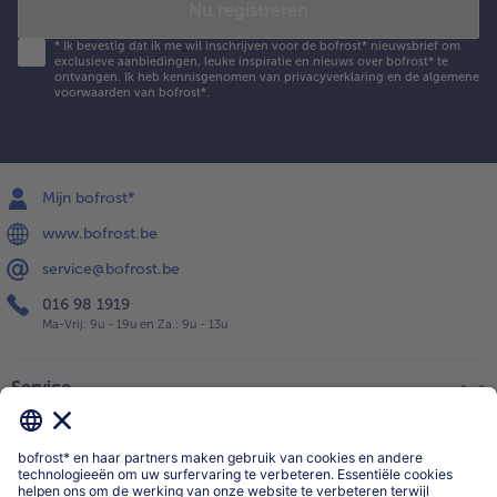
Nu registreren
*
Ik bevestig dat ik me wil inschrijven voor de bofrost* nieuwsbrief om
exclusieve aanbiedingen, leuke inspiratie en nieuws over bofrost* te
ontvangen. Ik heb kennisgenomen van
privacyverklaring
en de
algemene
voorwaarden
van bofrost*.
Mijn bofrost*
www.bofrost.be
service@bofrost.be
016 98 1919
Ma-Vrij: 9u - 19u en Za.: 9u - 13u
Service
Over ons