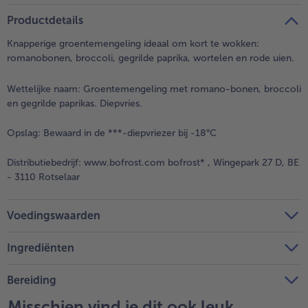
Productdetails
Knapperige groentemengeling ideaal om kort te wokken:
romanobonen, broccoli, gegrilde paprika, wortelen en rode uien.
Wettelijke naam:
Groentemengeling met romano-bonen, broccoli
en gegrilde paprikas. Diepvries.
Opslag:
Bewaard in de ***-diepvriezer bij -18°C
Distributiebedrijf:
www.bofrost.com bofrost* , Wingepark 27 D, BE
- 3110 Rotselaar
Voedingswaarden
Ingrediënten
Bereiding
Misschien vind je dit ook leuk