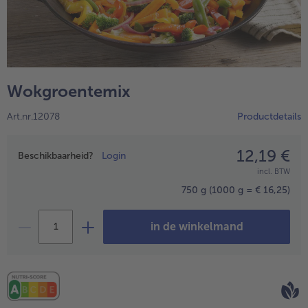
Wokgroentemix
Art.nr.12078
Productdetails
12,19 €
Prijsopgave
Beschikbaarheid?
Login
incl. BTW
- 5 € bij aankoop van 7 maaltijden naar keuze
750 g
(1000 g = € 16,25)
in de winkelmand