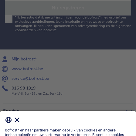
Nu registreren
*
Ik bevestig dat ik me wil inschrijven voor de bofrost* nieuwsbrief om
exclusieve aanbiedingen, leuke inspiratie en nieuws over bofrost* te
ontvangen. Ik heb kennisgenomen van
privacyverklaring
en de
algemene
voorwaarden
van bofrost*.
Mijn bofrost*
www.bofrost.be
service@bofrost.be
016 98 1919
Ma-Vrij: 9u - 19u en Za.: 9u - 13u
Service
Over ons