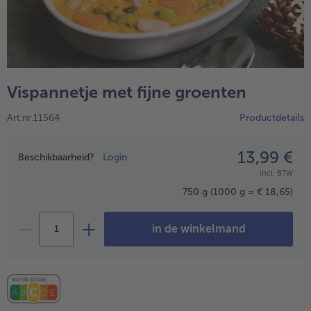
Vispannetje met fijne groenten
Art.nr.11564
Productdetails
13,99 €
Prijsopgave
Beschikbaarheid?
Login
incl. BTW
- 5 € bij aankoop van 7 maaltijden naar keuze
750 g
(1000 g = € 18,65)
in de winkelmand