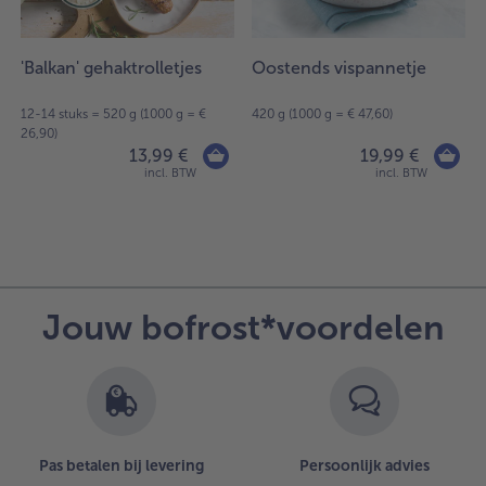
'Balkan' gehaktrolletjes
Oostends vispannetje
12-14 stuks = 520 g (1000 g = €
420 g (1000 g = € 47,60)
26,90)
13,99 €
19,99 €
incl. BTW
incl. BTW
Jouw bofrost*voordelen
Pas betalen bij levering
Persoonlijk advies