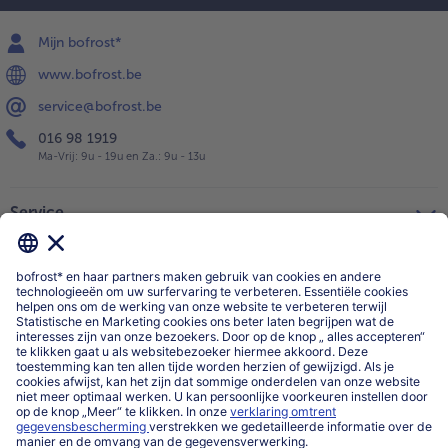
Mijn bofrost*
www.bofrost.be
service@bofrost.be
016 98 1919
Ma-Vrij: 9u - 19u en Za.: 9u - 13u
Service
Over ons
Categorieën