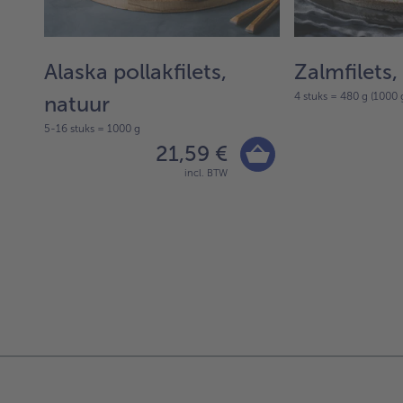
uur
Alaska pollakfilets,
Zalmfilets,
4 stuks = 480 g (1000 
natuur
5-16 stuks = 1000 g
21,59 €
incl. BTW