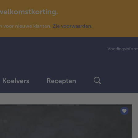
 welkomstkorting.
n voor nieuwe klanten.
Zie voorwaarden.
Voedingsinform
Koelvers
Recepten