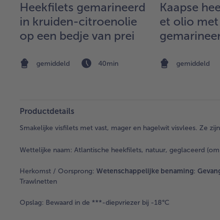
Heekfilets gemarineerd
Kaapse heek
in kruiden-citroenolie
et olio met
op een bedje van prei
gemarinee
en noedelr
gemiddeld
40min
gemiddeld
Productdetails
Smakelijke visfilets met vast, mager en hagelwit visvlees. Ze zij
Wettelijke naam:
Atlantische heekfilets, natuur, geglaceerd (om 
Herkomst / Oorsprong:
Wetenschappelijke benaming
:
Gevang
Trawlnetten
Opslag:
Bewaard in de ***-diepvriezer bij -18°C