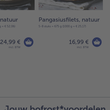
 natuur
Pangasiusfilets, natuur
K
g = € 52,06)
5-8 stuks = 675 g (1000 g = € 25,17)
7-
24,99 €
16,99 €
incl. BTW
incl. BTW
Jouw bofrost*voordelen