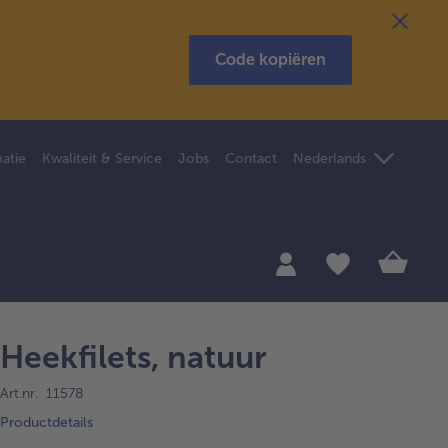
Code kopiëren
atie
Kwaliteit & Service
Jobs
Contact
Nederlands
Heekfilets, natuur
Art.nr. 11578
Productdetails