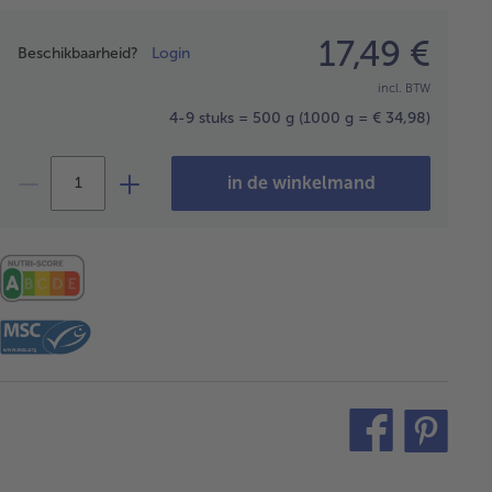
Prijsopgave
17,49 €
Beschikbaarheid?
Login
incl. BTW
4-9 stuks = 500 g
(1000 g = € 34,98)
in de winkelmand
teilen
pin
it