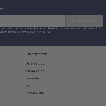
st*.
Nu registreren
ieuwsbrief om exclusieve aanbiedingen, leuke inspiratie en nieuws over bofrost* te
en de
algemene voorwaarden
van bofrost*.
Categorieën
IJs & sorbets
Aardappelen
Groenten
Vis
Brood Gebak