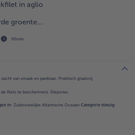
filet in aglio
rde groenten
isotto
50min
n zacht van smaak en panklaar. Praktisch graatvrij.
de filets te beschermen). Diepvries.
en in
: Zuidoostelijke Atlantische Oceaan
Categorie vistuig
: