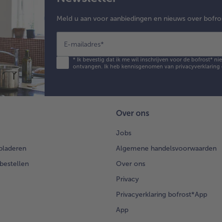
Meld u aan voor aanbiedingen en nieuws over bofro
E-mailadres
*
*
Ik bevestig dat ik me wil inschrijven voor de bofrost* n
ontvangen. Ik heb kennisgenomen van
privacyverklaring
Over ons
Jobs
bladeren
Algemene handelsvoorwaarden
 bestellen
Over ons
Privacy
Privacyerklaring bofrost*App
App