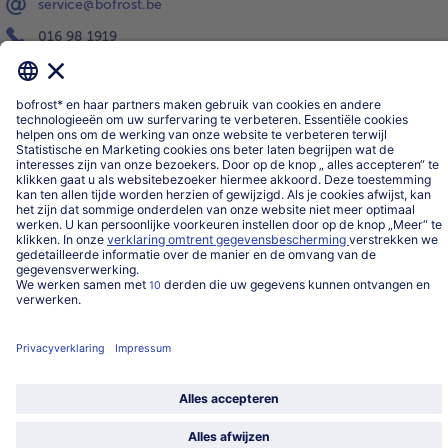
service@bofrost.be
016 98 1919
Ma-Vrij: 9u - 19u en Za.: 9u - 13u
Service
Over ons
Categorieën