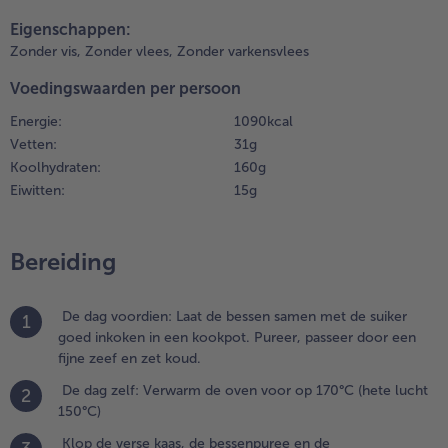
ucht
teilen
pin it
50°C)
Eigenschappen:
Zonder vis,
Zonder vlees,
Zonder varkensvlees
.
Voedingswaarden per persoon
lop de verse kaas,
e bessenpuree en
Energie:
1090 kcal
e
Vetten:
31 g
lagroomversteviger
Koolhydraten:
160 g
p met een
Eiwitten:
15 g
andmixer.
.
Bereiding
laats de
rumbletaartjes
edurende 15
De dag voordien: Laat de bessen samen met de suiker
inuten op een
1
goed inkoken in een kookpot. Pureer, passeer door een
akplaat met
fijne zeef en zet koud.
akpapier in de
oorverwarmde
De dag zelf: Verwarm de oven voor op 170°C (hete lucht
2
ven en laat
150°C)
aarna 15
Klop de verse kaas, de bessenpuree en de
inuten rusten.