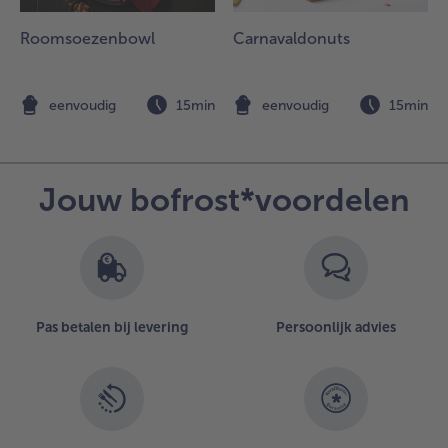
n verse munt
f melisse.
Roomsoezenbowl
Carnavaldonuts
n
eenvoudig
15min
eenvoudig
15min
Jouw bofrost*voordelen
Pas betalen bij levering
Persoonlijk advies