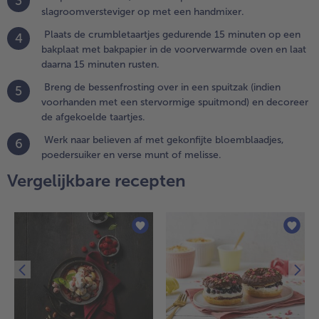
3
slagroomversteviger op met een handmixer.
.
Plaats de crumbletaartjes gedurende 15 minuten op een
4
reng de
bakplaat met bakpapier in de voorverwarmde oven en laat
essenfrosting
daarna 15 minuten rusten.
ver in een
puitzak
Breng de bessenfrosting over in een spuitzak (indien
5
indien
voorhanden met een stervormige spuitmond) en decoreer
oorhanden
de afgekoelde taartjes.
et een
Werk naar believen af met gekonfijte bloemblaadjes,
6
tervormige
poedersuiker en verse munt of melisse.
puitmond) en
Vergelijkbare recepten
ecoreer de
fgekoelde
aartjes.
.
erk naar
elieven af
et gekonfijte
loemblaadjes,
oedersuiker