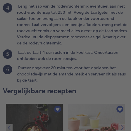
oeren. Laat
Leng het sap van de rodevruchtenmix eventueel aan met
4
ervolgens een
rood vruchtensap tot 250 ml. Voeg de taartgelei met de
eetje afkoelen,
suiker toe en breng aan de kook onder voortdurend
eng met de
roeren. Laat vervolgens een beetje afkoelen, meng met de
odevruchtenmix
rodevruchtenmix en verdeel alles direct op de taartbodem.
n verdeel alles
Verdeel nu de diepgevroren roomsoesjes gelijkmatig over
irect op de
de de rodevruchtenmix.
aartbodem.
Laat de taart 4 uur rusten in de koelkast. Ondertussen
5
erdeel nu de
ontdooien ook de roomsoesjes.
iepgevroren
oomsoesjes
Pureer ongeveer 20 minuten voor het opdienen het
6
elijkmatig over
chocolade-ijs met de amandelmelk en serveer dit als saus
e de
bij de taart.
odevruchtenmix.
Vergelijkbare recepten
.
aat de taart
 uur rusten
n de
oelkast.
ndertussen