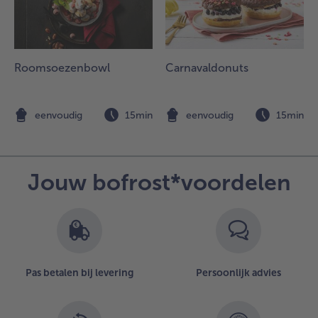
ntdooien
ok de
oomsoesjes.
.
Roomsoezenbowl
Carnavaldonuts
ureer
ngeveer 20
inuten voor
n
eenvoudig
15min
eenvoudig
15min
et opdienen
et
hocolade-
js met de
Jouw bofrost*voordelen
mandelmelk
n serveer dit
ls saus bij de
art.
Pas betalen bij levering
Persoonlijk advies