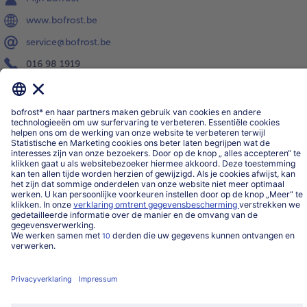
www.bofrost.be
service@bofrost.be
016 98 1919
Ma-Vrij: 9u - 19u en Za.: 9u - 13u
Service
Over ons
Categorieën