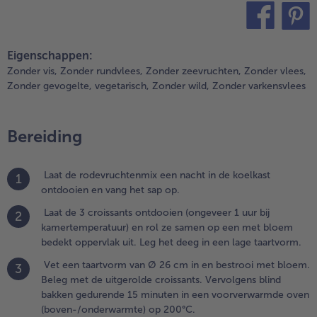
eleg met de
itgerolde croissants.
ervolgens blind
teilen
pin it
akken gedurende 15
Eigenschappen:
inuten in een
Zonder vis,
Zonder rundvlees,
Zonder zeevruchten,
Zonder vlees,
oorverwarmde oven
Zonder gevogelte,
vegetarisch,
Zonder wild,
Zonder varkensvlees
boven-/onderwarmte)
p 200°C.
Bereiding
.
eng het sap van
e
Laat de rodevruchtenmix een nacht in de koelkast
1
odevruchtenmix
ontdooien en vang het sap op.
ventueel aan
et rood
Laat de 3 croissants ontdooien (ongeveer 1 uur bij
2
ruchtensap tot
kamertemperatuur) en rol ze samen op een met bloem
50 ml. Voeg de
bedekt oppervlak uit. Leg het deeg in een lage taartvorm.
aartgelei met de
Vet een taartvorm van Ø 26 cm in en bestrooi met bloem.
3
uiker toe en
Beleg met de uitgerolde croissants. Vervolgens blind
reng aan de
bakken gedurende 15 minuten in een voorverwarmde oven
ook onder
(boven-/onderwarmte) op 200°C.
oortdurend