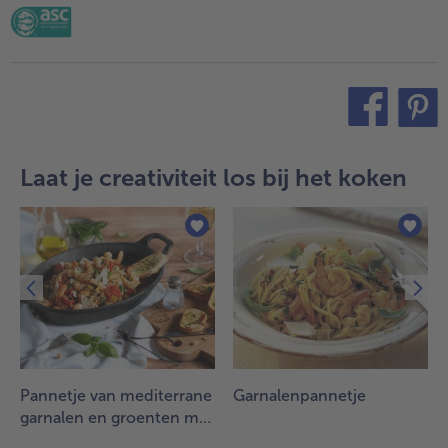
teilen
pin it
Laat je creativiteit los bij het koken
Pannetje van mediterrane
Garnalenpannetje
garnalen en groenten met
geroosterd brood