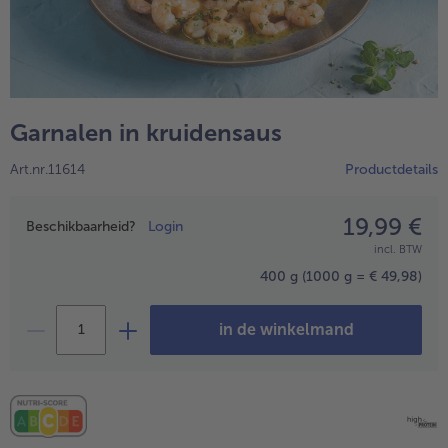
Garnalen in kruidensaus
Art.nr.11614
Productdetails
19,99 €
Prijsopgave
Beschikbaarheid?
Login
incl. BTW
- 5 € bij aankoop van 7 maaltijden naar keuze
400 g
(1000 g = € 49,98)
in de winkelmand