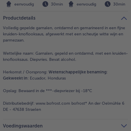
n
eenvoudig
30min
eenvoudig
30min
Productdetails
Volledig gepelde garnalen, ontdarmd en gemarineerd in een fijne
kruiden-knoflooksaus, afgewerkt met een scheutje witte wijn en
parmezaan.
Wettelijke naam:
Garnalen, gepeld en ontdarmd, met een kruiden-
knoflooksaus. Diepvries. Bevat alcohol.
Herkomst / Oorsprong:
Wetenschappelijke benaming
:
Gekweekt in
: Ecuador, Honduras
Opslag:
Bewaard in de ***-diepvriezer bij -18°C
Distributiebedrijf:
www.bofrost.com bofrost* An der Oelmühle 6
DE - 47638 Straelen
Voedingswaarden