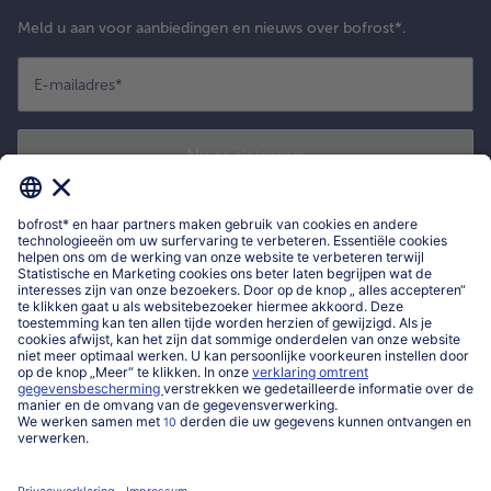
Meld u aan voor aanbiedingen en nieuws over bofrost*.
E-mailadres
*
Nu registreren
*
Ik bevestig dat ik me wil inschrijven voor de bofrost* nieuwsbrief om
exclusieve aanbiedingen, leuke inspiratie en nieuws over bofrost* te
ontvangen. Ik heb kennisgenomen van
privacyverklaring
en de
algemene
voorwaarden
van bofrost*.
Mijn bofrost*
www.bofrost.be
service@bofrost.be
016 98 1919
Ma-Vrij: 9u - 19u en Za.: 9u - 13u