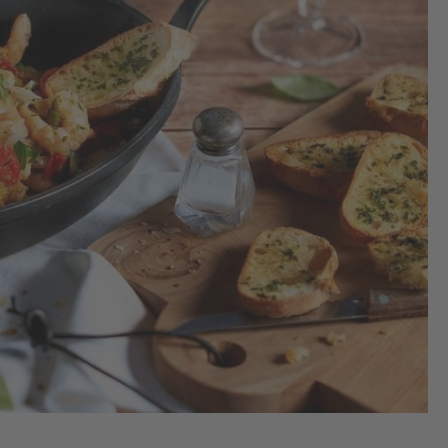
1.
Ve
op
bo
Sch
een
bak
ong
het
ove
afk