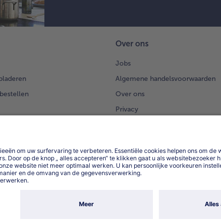
pa
Ser
me
kna
sne
Over ons
br
Jobs
bladeren
Algemene handelsvoorwaarden
 bestellen
Over ons
Privacy
Privacyerklaring bofrost*App
App
Compliance
Toegankelijkheidsverklaring