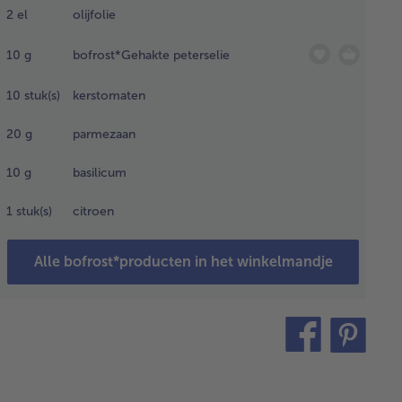
2
el
olijfolie
g de
nalen
10
g
bofrost*Gehakte peterselie
ertussen in
n
10
stuk(s)
kerstomaten
ikleefpan of
adslede en
20
g
parmezaan
roei ze in
geveer 2
10
g
basilicum
uten dicht.
 de
1
stuk(s)
citroen
mperatuur
 de
delste
Alle bofrost*producten in het winkelmandje
nd en voeg
enteblokjes
teilen
pin
. Kook de
oenten en
it
nalen
der