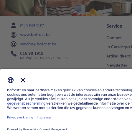
Mijn bofrost*
Service
www.bofrost.be
Contact
service@bofrost.be
In Catalogus 
016 98 1919
Artikel direct
Ma-Vrij: 9u - 19u en Za.: 9u - 13u
Newsletter
Levering
Uw vragen