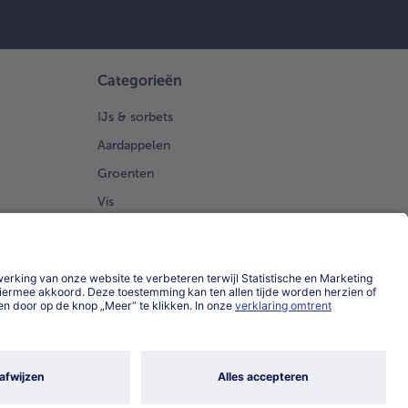
rmezaan.
veer
t de
pperige
etjes
Categorieën
ood.
IJs & sorbets
Aardappelen
Groenten
Vis
Brood Gebak
Land / Taal selecteren