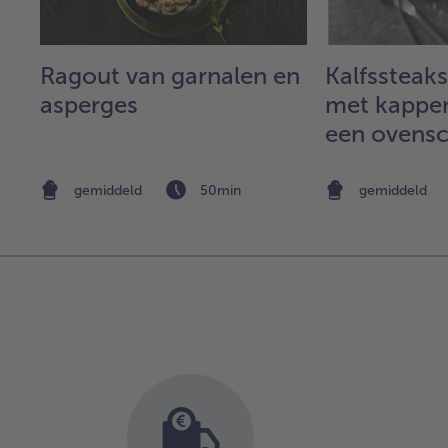
Ragout van garnalen en
Kalfssteak
asperges
met kapper
een ovensc
aardappel e
gemiddeld
50min
gemiddeld