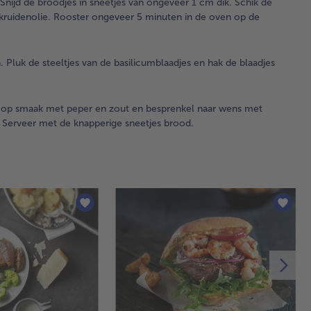
Snijd de broodjes in sneetjes van ongeveer 1 cm dik. Schik de
reg
e kruidenolie. Rooster ongeveer 5 minuten in de oven op de
roe
vie
gaa
 Pluk de steeltjes van de basilicumblaadjes en hak de blaadjes
3.
Me
oli
 op smaak met peper en zout en besprenkel naar wens met
me
 Serveer met de knapperige sneetjes brood.
snu
en
pet
Sni
bro
sne
va
on
cm 
Sch
sne
ee
bak