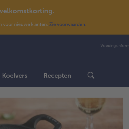
 welkomstkorting.
n voor nieuwe klanten.
Zie voorwaarden.
Voedingsinform
Koelvers
Recepten