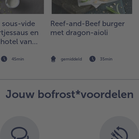
bes
ee
laa
s sous-vide
Reef-and-Beef burger
kru
tjessaus en
met dragon-aioli
Ro
on
hotel van
min
n tonijn
de
de
45min
gemiddeld
35min
gri
op
4.
Sni
Jouw bofrost*voordelen
co
in 
de
Plu
van
bas
en 