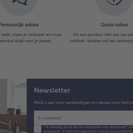
bla
5.
Ro
Persoonlijk advies
Gratis ruilen
to
do
n hebt, staan je verkoper en onze
Als een product niet aan uw v
gar
service altijd voor je paraat.
voldoet, betalen wij het aankoop
en
gro
Br
sm
pe
zou
bes
Newsletter
na
me
cit
Meld u aan voor aanbiedingen en nieuws over bofro
Ga
me
E-mailadres
*
bas
en
*
Ik bevestig dat ik me wil inschrijven voor de bofrost* n
ontvangen. Ik heb kennisgenomen van
privacyverklaring