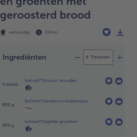
en groenten met
geroosterd brood
eenvoudig
30 min
Bereiding
Ingrediënten
Personen
rwarm de oven voor
 210°C (220°C
bofrost*'Piccolo' broodjes
ven-/onderwarmte).
4
stuk(s)
ik de broodjes op
 bakplaat met
bofrost*Garnalen in kruidensaus
papier en bak
800
g
eveer 8 minuten in
 midden van de
bofrost*Gegrilde groenten
n. Laat kort
600
g
oelen.