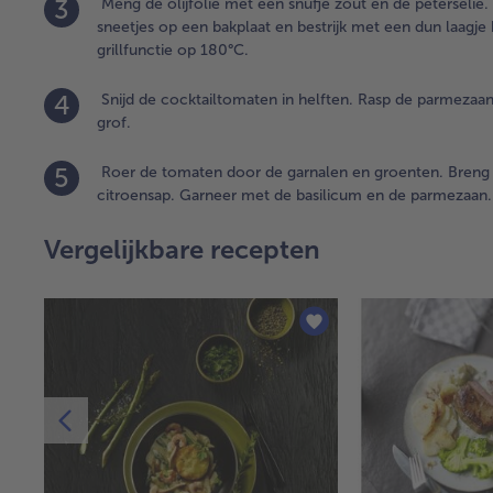
3
Meng de olijfolie met een snufje zout en de peterselie. 
sneetjes op een bakplaat en bestrijk met een dun laagj
grillfunctie op 180°C.
4
Snijd de cocktailtomaten in helften. Rasp de parmezaan.
grof.
5
Roer de tomaten door de garnalen en groenten. Breng
citroensap. Garneer met de basilicum en de parmezaan.
Vergelijkbare recepten