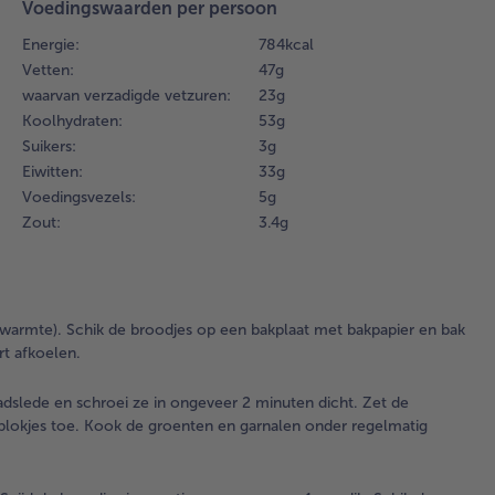
Voedingswaarden per persoon
2.
Le
Energie:
784 kcal
gar
Vetten:
47 g
ond
waarvan verzadigde vetzuren:
23 g
ee
Koolhydraten:
53 g
ant
Suikers:
3 g
bra
Eiwitten:
33 g
sch
Voedingsvezels:
5 g
on
min
Zout:
3.4 g
Zet
te
op
mid
rmte). Schik de broodjes op een bakplaat met bakpapier en bak
sta
t afkoelen.
de
gro
adslede en schroei ze in ongeveer 2 minuten dicht. Zet de
toe
lokjes toe. Kook de groenten en garnalen onder regelmatig
gr
gar
on