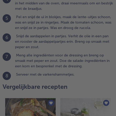
choon,
in het midden van de oven, draai meermaals om en bestrijk
as en
met de braadjus.
nijd ze
Pel en snijd de ui in blokjes, maak de lente-uitjes schoon,
5
was en snijd ze in ringetjes. Maak de tomaten schoon, was
artjes.
en snijd ze in partjes. Was en droog de rucola.
as en
roog
Snijd de aardappelen in partjes. Verhit de olie in een pan
6
e
en rooster de aardappelpartjes erin. Breng op smaak met
ucola.
peper en zout.
Meng alle ingrediënten voor de dressing en breng op
7
.
smaak met peper en zout. Doe de salade-ingrediënten in
nijd de
een kom en besprenkel met de dressing.
ardappelen in
artjes. Verhit
Serveer met de varkenshammetjes.
8
e olie in een
an en rooster
Vergelijkbare recepten
e
ardappelpartjes
rin. Breng op
maak met
eper en zout.