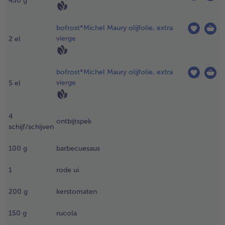
450
g
000 ml) aan
e kook.
bofrost*Michel Maury olijfolie, extra
.
vierge
2
el
oeg de
iepgevroren
arijse
bofrost*Michel Maury olijfolie, extra
ardappelen
vierge
5
el
oe, breng
an de kook
n laat ong.
4
ontbijtspek
 min. garen
schijf/schijven
p matig
uur. Giet
100
g
barbecuesaus
ervolgens
e
1
rode ui
ardappelen
f en laat ze
200
g
kerstomaten
itlekken en
fkoelen.
150
g
rucola