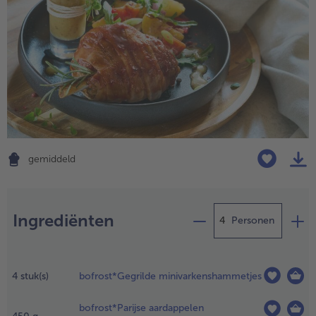
High Protein
alleHigh Protein
Veggie & Vegan
alleVeggie & Vegan
gemiddeld
Bereiding
Ingrediënten
Personen
reng de dag
ooraf een
4
stuk(s)
bofrost*Gegrilde minivarkenshammetjes
- 5 € bij aankoop van 7 maaltijden naar keuze
ot met
ichtgezouten
bofrost*Parijse aardappelen
ater (ong.