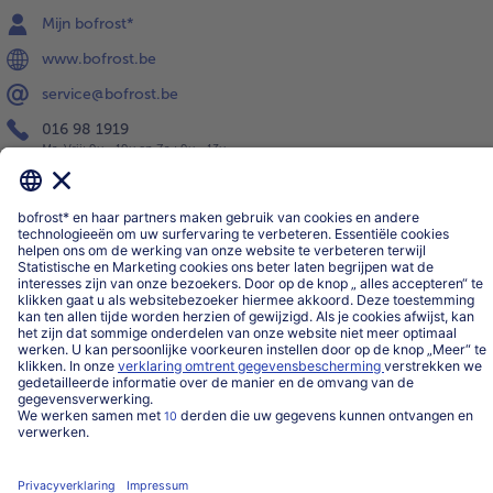
Mijn bofrost*
www.bofrost.be
service@bofrost.be
016 98 1919
Ma-Vrij: 9u - 19u en Za.: 9u - 13u
Service
Over ons
Categorieën