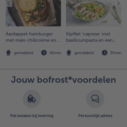
eng alle
ngrediënten
oor de
ressing en
Aardappel-hamburger
Kipfilet ‘caprese’ met
reng op
met mais-chilicrème en
basilicumpasta en een
maak met
gegrilde champignons
kaaskoekje
eper en
n
gemiddeld
40min
gemiddeld
35min
out. Doe
e salade-
ngrediënten
n een kom
Jouw bofrost*voordelen
n
esprenkel
et de
ressing.
.
erveer met de
Pas betalen bij levering
Persoonlijk advies
arkenshammetjes.