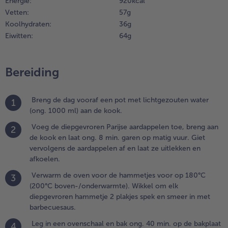
Energie:
920 kcal
eermaals
Vetten:
57 g
m en
Koolhydraten:
36 g
estrijk
Eiwitten:
64 g
et de
raadjus.
Bereiding
.
el en
nijd de
Breng de dag vooraf een pot met lichtgezouten water
1
 in
(ong. 1000 ml) aan de kook.
lokjes,
aak de
Voeg de diepgevroren Parijse aardappelen toe, breng aan
2
ente-
de kook en laat ong. 8 min. garen op matig vuur. Giet
tjes
vervolgens de aardappelen af en laat ze uitlekken en
choon,
afkoelen.
as en
Verwarm de oven voor de hammetjes voor op 180°C
3
nijd ze
(200°C boven-/onderwarmte). Wikkel om elk
diepgevroren hammetje 2 plakjes spek en smeer in met
ingetjes.
barbecuesaus.
aak de
omaten
Leg in een ovenschaal en bak ong. 40 min. op de bakplaat
4