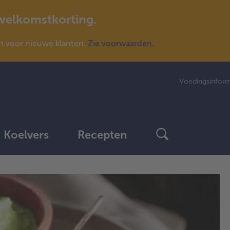
 welkomstkorting.
n voor nieuwe klanten.
Zie voorwaarden.
Voedingsinform
Koelvers
Recepten