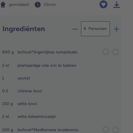
gemiddeld
20 min
Bereiding
Ingrediënten
Personen
t de rumsteaks
hun verpakking
800
g
bofrost*Argentijnse rumpsteaks
eveer 1,5 uur
tdooien op
2
el
plantaardige olie om te bakken
mertemperatuur
 de koelkast
1
wortel
eveer 6 uur).
t ondertussen
0.5
chinese kool
houtspiesen
en in water.
150
g
witte kool
eid in
2
el
witte balsamicoazijn
sentijd
100
g
bofrost*Mediterrane kruidenmix