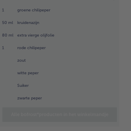
farmer
ad voor.
1
groene chilipeper
il en
p de
50
ml
kruidenazijn
tel.
s en
80
ml
extra vierge olijfolie
oog de
inese
1
rode chilipeper
tekool,
zout
j of rasp
volgens
witte peper
ijne
pjes.
Suiker
ak de
pjes
zwarte peper
tekool
t
hter
Alle bofrost*producten in het winkelmandje
or ze
htjes te
tten