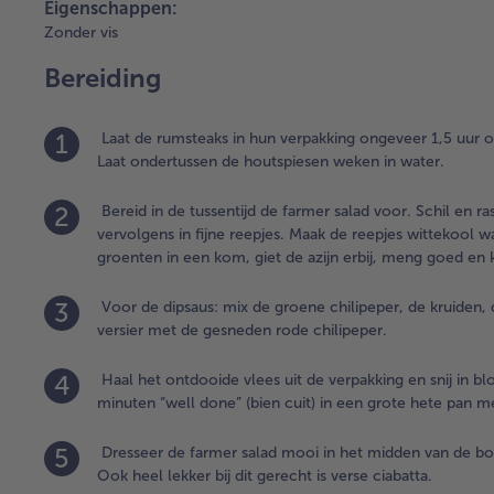
Eigenschappen:
Zonder vis
Bereiding
1
Laat de rumsteaks in hun verpakking ongeveer 1,5 uur 
Laat ondertussen de houtspiesen weken in water.
2
Bereid in de tussentijd de farmer salad voor. Schil en r
vervolgens in fijne reepjes. Maak de reepjes wittekool w
groenten in een kom, giet de azijn erbij, meng goed en k
3
Voor de dipsaus: mix de groene chilipeper, de kruiden, 
versier met de gesneden rode chilipeper.
4
Haal het ontdooide vlees uit de verpakking en snij in blo
minuten “well done” (bien cuit) in een grote hete pan me
5
Dresseer de farmer salad mooi in het midden van de bor
Ook heel lekker bij dit gerecht is verse ciabatta.