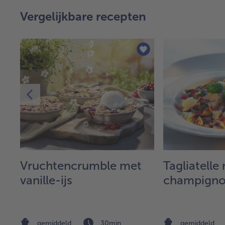
Vergelijkbare recepten
e
Vruchtencrumble met
Tagliatell
vanille-ijs
champigno
gemiddeld
30min
gemiddeld