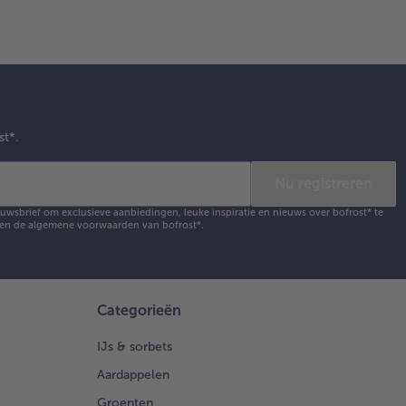
kjes
 gelijke
otte.
k het
es op
spiesen
bak 5 à
minuten
st*.
ll
ne”
Nu registreren
en cuit)
een
ieuwsbrief om exclusieve aanbiedingen, leuke inspiratie en nieuws over bofrost* te
en de
algemene voorwaarden
van bofrost*.
te hete
n met
e.
Categorieën
sseer
farmer
IJs & sorbets
ad mooi
Aardappelen
het
dden van
Groenten