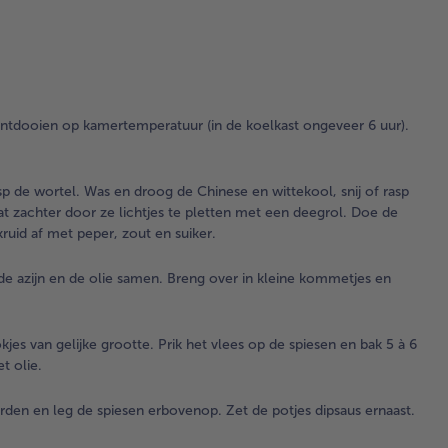
de 
sal
Sch
ras
wor
Wa
ontdooien op kamertemperatuur (in de koelkast ongeveer 6 uur).
dr
Ch
en
asp de wortel. Was en droog de Chinese en wittekool, snij of rasp
wit
at zachter door ze lichtjes te pletten met een deegrol. Doe de
sni
ruid af met peper, zout en suiker.
ver
in f
de azijn en de olie samen. Breng over in kleine kommetjes en
ree
Ma
ree
wit
kjes van gelijke grootte. Prik het vlees op de spiesen en bak 5 à 6
wa
t olie.
zac
do
den en leg de spiesen erbovenop. Zet de potjes dipsaus ernaast.
lic
ple