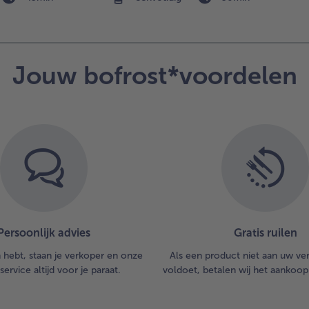
chi
de 
de 
de 
sa
Jouw bofrost*voordelen
Br
in 
ko
en 
me
ge
ro
chi
4.
Haa
Persoonlijk advies
Gratis ruilen
on
vle
n hebt, staan je verkoper en onze
Als een product niet aan uw v
de
service altijd voor je paraat.
voldoet, betalen wij het aankoop
ver
en 