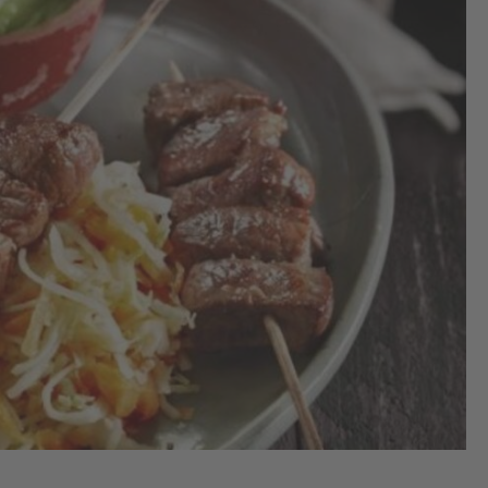
1.
Laa
in 
ong
on
ka
(in
ong
Laa
de 
wek
2.
Ber
de
tus