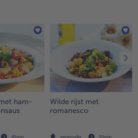
me
dee
Do
gr
in 
kom
de 
erbi
me
go
kru
me
pep
zou
sui
e met ham-
Wilde rijst met
nsaus
romanesco
3.
Vo
dip
mi
gr
45min
eenvoudig
50min