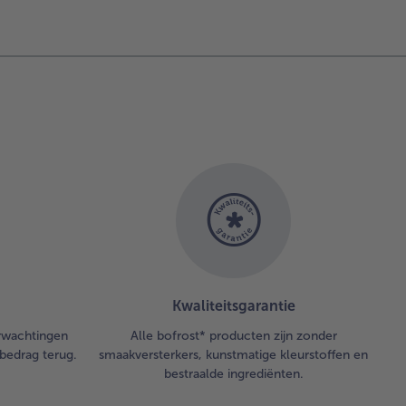
lipeper,
kruiden,
azijn en
olie
men.
eng over
kleine
mmetjes
versier
t de
sneden
de
lipeper.
l het
Kwaliteitsgarantie
tdooide
es uit
erwachtingen
Alle bofrost* producten zijn zonder
bedrag terug.
smaakversterkers, kunstmatige kleurstoffen en
pakking
bestraalde ingrediënten.
snij in