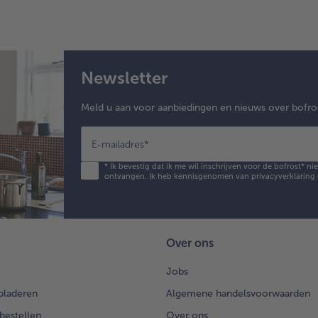
blo
van
gro
Pri
vle
Newsletter
de 
en 
6 
Meld u aan voor aanbiedingen en nieuws over bofro
“we
do
E-mailadres
*
(bi
in 
*
Ik bevestig dat ik me wil inschrijven voor de bofrost* n
ontvangen. Ik heb kennisgenomen van
privacyverklaring
gro
pa
oli
5.
Over ons
Dre
de 
Jobs
sal
bladeren
Algemene handelsvoorwaarden
in 
mi
 bestellen
Over ons