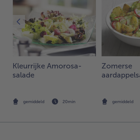
Kleurrijke Amorosa-
Zomerse
salade
aardappels
gemiddeld
20min
gemiddeld