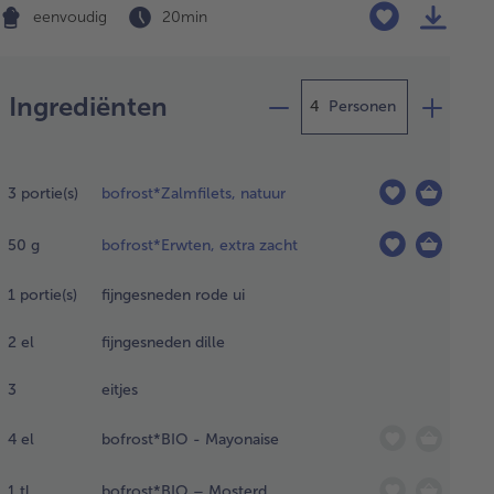
eenvoudig
20 min
Bereiding
Ingrediënten
Personen
ll de 3
kken
3
portie(s)
bofrost*Zalmfilets, natuur
lm
t de
50
g
bofrost*Erwten, extra zacht
kant
 de
rbecue
1
portie(s)
fijngesneden rode ui
laat
ze
2
el
fijngesneden dille
oelen.
wijder
3
eitjes
rna
 vel
4
el
bofrost*BIO - Mayonaise
 de
m.
1
tl
bofrost*BIO – Mosterd