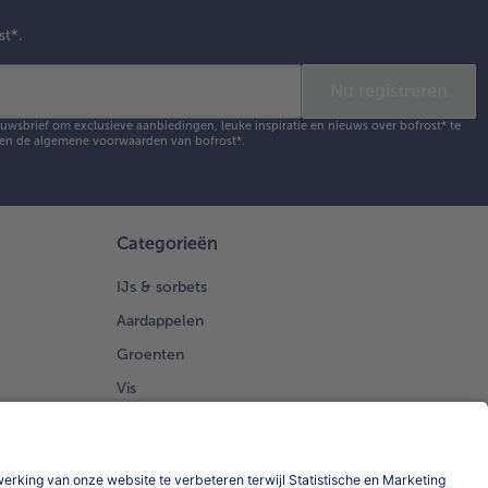
st*.
Nu registreren
ieuwsbrief om exclusieve aanbiedingen, leuke inspiratie en nieuws over bofrost* te
en de
algemene voorwaarden
van bofrost*.
Categorieën
IJs & sorbets
Aardappelen
Groenten
Vis
Brood Gebak