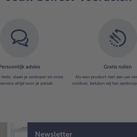
en 
On
een
uur
ge
lat
do
en 
ser
Eet
Persoonlijk advies
Gratis ruilen
sma
n hebt, staan je verkoper en onze
Als een product niet aan uw v
service altijd voor je paraat.
voldoet, betalen wij het aankoop
Newsletter