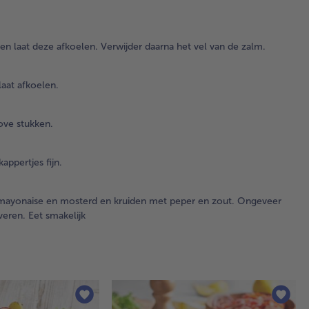
2.
Bl
n laat deze afkoelen. Verwijder daarna het vel van de zalm.
de
die
er
aat afkoelen.
kor
ko
wat
ove stukken.
laa
afk
appertjes fijn.
3.
Ko
e mayonaise en mosterd en kruiden met peper en zout. Ongeveer
3 e
veren. Eet smakelijk
en 
afk
Sni
daa
gr
stu