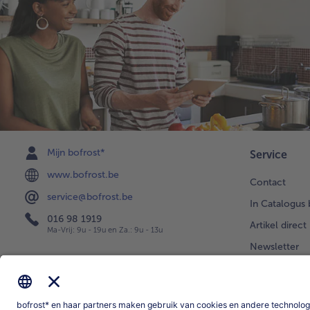
Mijn bofrost*
Service
www.bofrost.be
Contact
service@bofrost.be
In Catalogus 
016 98 1919
Artikel direct
Ma-Vrij: 9u - 19u en Za.: 9u - 13u
Newsletter
Levering
Uw vragen