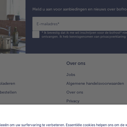
Meld u aan voor aanbiedingen en nieuws over bofro
E-mailadres
*
*
Ik bevestig dat ik me wil inschrijven voor de bofrost* n
ontvangen. Ik heb kennisgenomen van
privacyverklaring
Over ons
Jobs
bladeren
Algemene handelsvoorwaarden
 bestellen
Over ons
Privacy
Privacyerklaring bofrost*App
App