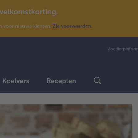
 welkomstkorting.
n voor nieuwe klanten.
Zie voorwaarden.
Voedingsinform
Koelvers
Recepten