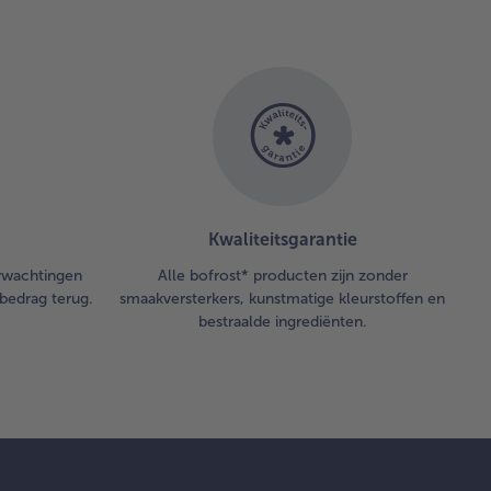
zout.
geveer
 half
tje
koeld
en
ortrekken
daarna
veren.
Kwaliteitsgarantie
kelijk
erwachtingen
Alle bofrost* producten zijn zonder
bedrag terug.
smaakversterkers, kunstmatige kleurstoffen en
bestraalde ingrediënten.