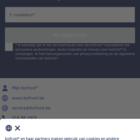
E-mailadres
*
Nu registreren
*
Ik bevestig dat ik me wil inschrijven voor de bofrost* nieuwsbrief om
exclusieve aanbiedingen, leuke inspiratie en nieuws over bofrost* te
ontvangen. Ik heb kennisgenomen van
privacyverklaring
en de
algemene
voorwaarden
van bofrost*.
Mijn bofrost*
www.bofrost.be
service@bofrost.be
016 98 1919
Ma-Vrij: 9u - 19u en Za.: 9u - 13u