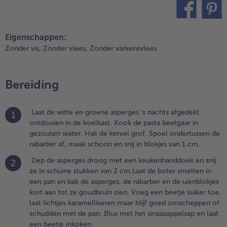
.
ep de asperges
roog met een
teilen
pin it
eukenhanddoek
Eigenschappen:
n snij ze in
Zonder vis,
Zonder vlees,
Zonder varkensvlees
chuine stukken
an 2 cm.Laat de
oter smelten in
Bereiding
en pan en bak
e asperges, de
abarber en de
Laat de witte en groene asperges ‘s nachts afgedekt
1
ienblokjes kort
ontdooien in de koelkast. Kook de pasta beetgaar in
an tot ze
gezouten water. Hak de kervel grof. Spoel ondertussen de
oudbruin zien.
rabarber af, maak schoon en snij in blokjes van 1 cm.
oeg een beetje
Dep de asperges droog met een keukenhanddoek en snij
uiker toe, laat
2
ze in schuine stukken van 2 cm.Laat de boter smelten in
ichtjes
een pan en bak de asperges, de rabarber en de uienblokjes
aramelliseren
kort aan tot ze goudbruin zien. Voeg een beetje suiker toe,
aar blijf goed
laat lichtjes karamelliseren maar blijf goed omscheppen of
mscheppen of
schudden met de pan. Blus met het sinaasappelsap en laat
chudden met
een beetje inkoken.
e pan. Blus met