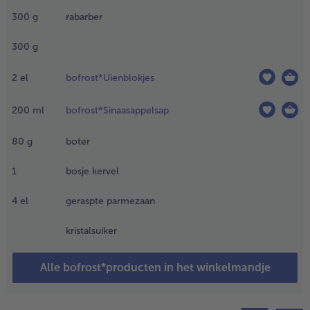
sperges ‘s
300
g
rabarber
achts
fgedekt
300
g
ntdooien
n de
2
el
bofrost*Uienblokjes
oelkast.
ook de
asta
200
ml
bofrost*Sinaasappelsap
eetgaar in
ezouten
80
g
boter
ater. Hak
e kervel
1
bosje kervel
rof. Spoel
ndertussen
4
el
geraspte parmezaan
e rabarber
f, maak
kristalsuiker
choon en
ij in
Alle bofrost*producten in het winkelmandje
lokjes van
 cm.