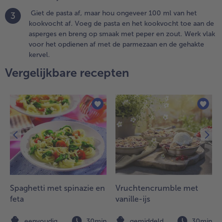
et
Giet de pasta af, maar hou ongeveer 100 ml van het
3
inaasappelsap
kookvocht af. Voeg de pasta en het kookvocht toe aan de
n laat een
asperges en breng op smaak met peper en zout. Werk vlak
eetje inkoken.
voor het opdienen af met de parmezaan en de gehakte
kervel.
.
Vergelijkbare recepten
iet de
asta af,
aar hou
ngeveer
00 ml
an het
ookvocht
f. Voeg
e pasta
n het
ookvocht
oe aan de
Spaghetti met spinazie en
Vruchtencrumble met
sperges
feta
vanille-ijs
n breng
p smaak
n
eenvoudig
30min
gemiddeld
30min