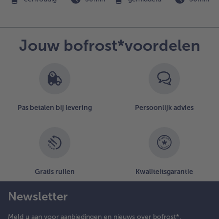
et peper
n zout.
erk vlak
oor het
Jouw bofrost*voordelen
pdienen
f met de
armezaan
n de
ehakte
ervel.
Pas betalen bij levering
Persoonlijk advies
Gratis ruilen
Kwaliteitsgarantie
Newsletter
Meld u aan voor aanbiedingen en nieuws over bofrost*.