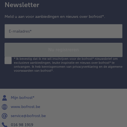
Newsletter
Meld u aan voor aanbiedingen en nieuws over bofrost*.
E-mailadres
*
Nu registreren
*
Ik bevestig dat ik me wil inschrijven voor de bofrost* nieuwsbrief om
exclusieve aanbiedingen, leuke inspiratie en nieuws over bofrost* te
ontvangen. Ik heb kennisgenomen van
privacyverklaring
en de
algemene
voorwaarden
van bofrost*.
Mijn bofrost*
www.bofrost.be
service@bofrost.be
016 98 1919