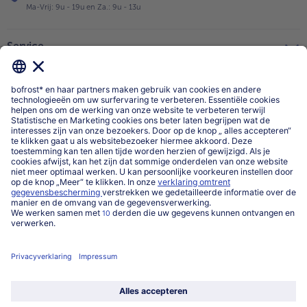
Ma-Vrij: 9u - 19u en Za.: 9u - 13u
Service
Over ons
Categorieën
Land / Taal selecteren